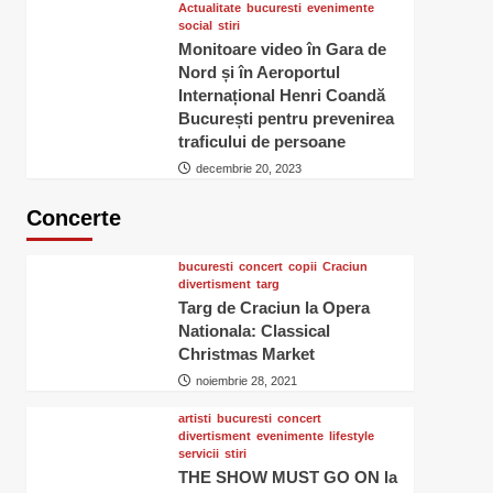
Actualitate
bucuresti
evenimente
social
stiri
Monitoare video în Gara de
Nord și în Aeroportul
Internațional Henri Coandă
București pentru prevenirea
traficului de persoane
decembrie 20, 2023
Concerte
bucuresti
concert
copii
Craciun
divertisment
targ
Targ de Craciun la Opera
Nationala: Classical
Christmas Market
noiembrie 28, 2021
artisti
bucuresti
concert
divertisment
evenimente
lifestyle
servicii
stiri
THE SHOW MUST GO ON la