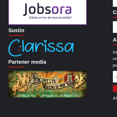
C
C
o
Sustin
du
A
In
re
Partener media
pu
A
em
Al