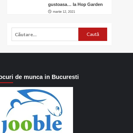
gustoasa… la Hop Garden
martie 12, 2021
Caută
după:
ocuri de munca in Bucuresti