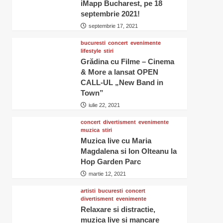
iMapp Bucharest, pe 18
septembrie 2021!
septembrie 17, 2021
bucuresti
concert
evenimente
lifestyle
stiri
Grădina cu Filme – Cinema
& More a lansat OPEN
CALL-UL „New Band in
Town”
iulie 22, 2021
concert
divertisment
evenimente
muzica
stiri
Muzica live cu Maria
Magdalena si Ion Olteanu la
Hop Garden Parc
martie 12, 2021
artisti
bucuresti
concert
divertisment
evenimente
Relaxare si distractie,
muzica live si mancare