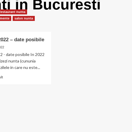
ti in Bucuresti
Restaurant nunta
imente
salon nunta
2022 – date posibile
2022
2 - date posibile In 2022
izezi nunta (cununia
 zilele in care nu este...
Citește
ult
mai
multe
despre
Nunta
in
2022
–
date
posibile