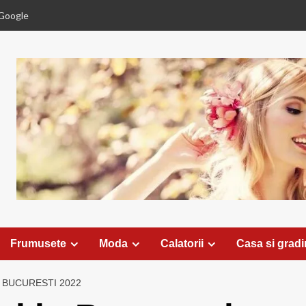
Google
Frumusete
Moda
Calatorii
Casa si grad
N BUCURESTI 2022