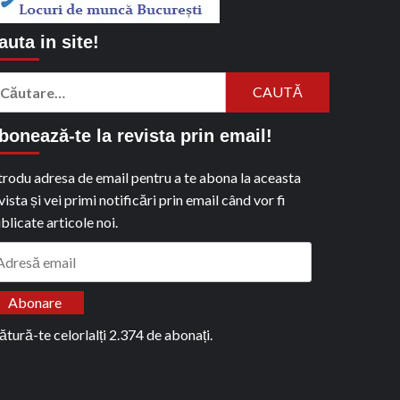
auta in site!
aută
pă:
bonează-te la revista prin email!
trodu adresa de email pentru a te abona la aceasta
vista și vei primi notificări prin email când vor fi
blicate articole noi.
dresă
ail
Abonare
ătură-te celorlalți 2.374 de abonați.