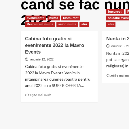
cand se fac nun
bucuresti
2022
evenimente
nunta
restaurant
saloane even
Restaurant nunta
salon nunta
stiri
stiri
Cabina foto gratis si
Nunta in 
evenimente 2022 la Mavro
ianuarie 5, 
Events
Nunta in 202
pot sa organ
ianuarie 12, 2022
religioasa) in
Cabina foto gratis si evenimente
2022 la Mavro Events Venim in
Citește mai m
intampinarea dumneavoastra pentru
anul 2022 cu o SUPER OFERTA...
Citește
Citește mai mult
mai
multe
despre
Cabina
foto
gratis