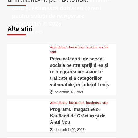
o cifră de afaceri de peste 1 milion de
euro și estimează dublarea cererii
pentru soluții de refrigerare
comercială în 2026
Alte stiri
ianuarie 23, 2026
Actualitate
bucuresti
servicii
social
stiri
Patru categorii de servicii
sociale pentru sprijinirea și
reintegrarea persoanelor
traficate și a categoriilor
vulnerabile, în județul Timiș
octombrie 18, 2024
Actualitate
bucuresti
business
stiri
Programul magazinelor
Kaufland de Crăciun și de
Anul Nou
decembrie 20, 2023