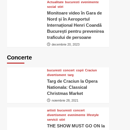
Actualitate
bucuresti
evenimente
social
stiri
Monitoare video în Gara de
Nord și în Aeroportul
Internațional Henri Coandă
București pentru prevenirea
traficului de persoane
decembrie 20, 2023
Concerte
bucuresti
concert
copii
Craciun
divertisment
targ
Targ de Craciun la Opera
Nationala: Classical
Christmas Market
noiembrie 28, 2021
artisti
bucuresti
concert
divertisment
evenimente
lifestyle
servicii
stiri
THE SHOW MUST GO ON la