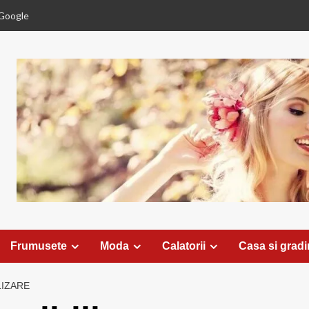
Google
Frumusete
Moda
Calatorii
Casa si grad
LIZARE