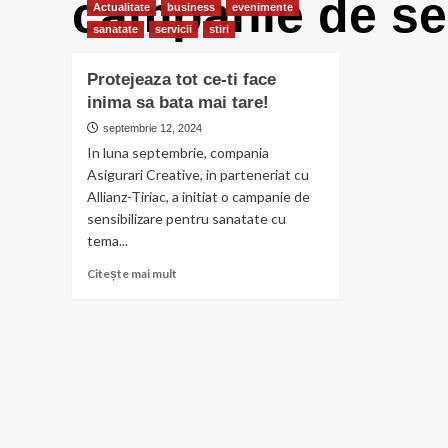
campanie de sen
Actualitate
business
evenimente
sanatate
servicii
stiri
Protejeaza tot ce-ti face
inima sa bata mai tare!
septembrie 12, 2024
In luna septembrie, compania
Asigurari Creative, in parteneriat cu
Allianz-Tiriac, a initiat o campanie de
sensibilizare pentru sanatate cu
tema...
Citește
Citește mai mult
mai
multe
despre
Protejeaza
tot
ce-
ti
face
inima