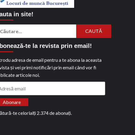
auta in site!
aută
pă:
bonează-te la revista prin email!
trodu adresa de email pentru a te abona la aceasta
vista și vei primi notificări prin email când vor fi
blicate articole noi.
dresă
ail
Abonare
ătură-te celorlalți 2.374 de abonați.