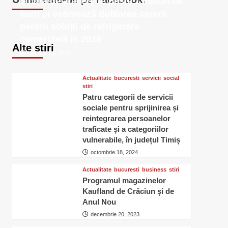
o cifră de afaceri de peste 1 milion de
euro și estimează dublarea cererii
pentru soluții de refrigerare
comercială în 2026
Alte stiri
ianuarie 23, 2026
Actualitate
bucuresti
servicii
social
stiri
Patru categorii de servicii
sociale pentru sprijinirea și
reintegrarea persoanelor
traficate și a categoriilor
vulnerabile, în județul Timiș
octombrie 18, 2024
Actualitate
bucuresti
business
stiri
Programul magazinelor
Kaufland de Crăciun și de
Anul Nou
decembrie 20, 2023