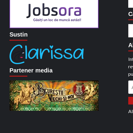
C
C
o
Sustin
du
A
In
re
Partener media
pu
A
em
Al