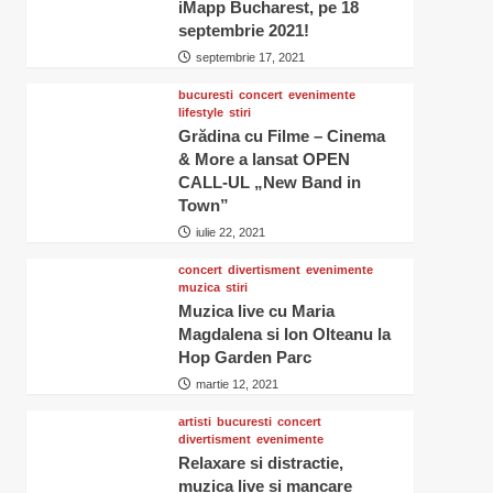
iMapp Bucharest, pe 18
septembrie 2021!
septembrie 17, 2021
bucuresti
concert
evenimente
lifestyle
stiri
Grădina cu Filme – Cinema
& More a lansat OPEN
CALL-UL „New Band in
Town”
iulie 22, 2021
concert
divertisment
evenimente
muzica
stiri
Muzica live cu Maria
Magdalena si Ion Olteanu la
Hop Garden Parc
martie 12, 2021
artisti
bucuresti
concert
divertisment
evenimente
Relaxare si distractie,
muzica live si mancare