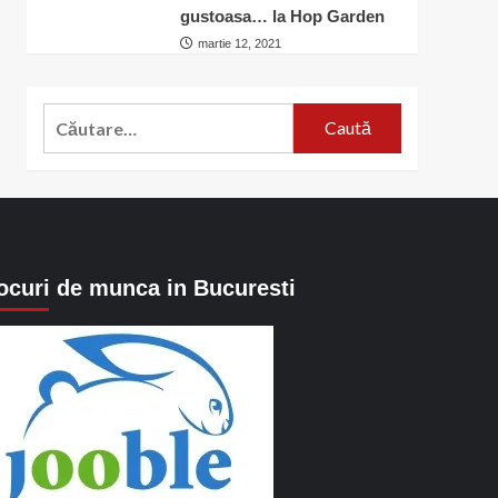
gustoasa… la Hop Garden
martie 12, 2021
Caută
după:
ocuri de munca in Bucuresti