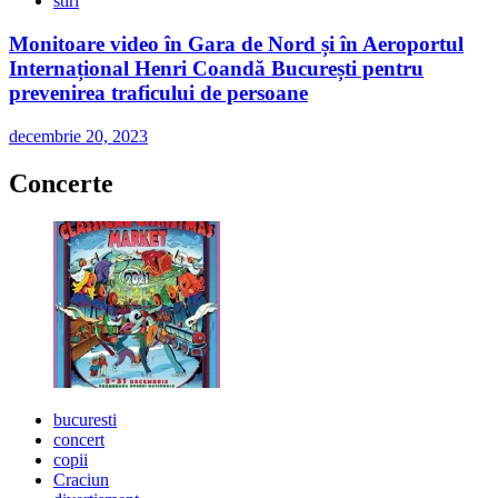
stiri
Monitoare video în Gara de Nord și în Aeroportul
Internațional Henri Coandă București pentru
prevenirea traficului de persoane
decembrie 20, 2023
Concerte
bucuresti
concert
copii
Craciun