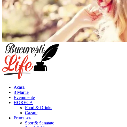
Meniu
principal
Acasa
8 Martie
Evenimente
HORECA
Food & Drinks
Cazare
Frumusete
Sport& Sanatate