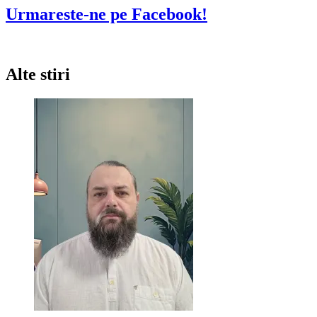
multe
Urmareste-ne pe Facebook!
despre
Meniu
de
Craciun
Alte stiri
2020
la
BucateGustoase.ro