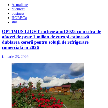
Actualitate
bucuresti
business
HORECa
stiri
OPTIMUS LIGHT încheie anul 2025 cu o cifră de
afaceri de peste 1 milion de euro și estimează
dublarea cererii pentru soluții de refrigerare
comercială în 2026
ianuarie 23, 2026