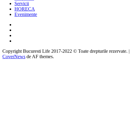
Servicii
HORECA
Evenimente
Facebook
Twitter
Instagram
Google
Copyright Bucuresti Life 2017-2022 © Toate drepturile rezervate.
|
CoverNews
de AF themes.