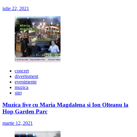
iulie 22, 2021
concert
divertisment
evenimente
muzica
stiri
Muzica live cu Maria Magdalena si Ion Olteanu la
Hop Garden Parc
martie 12, 2021