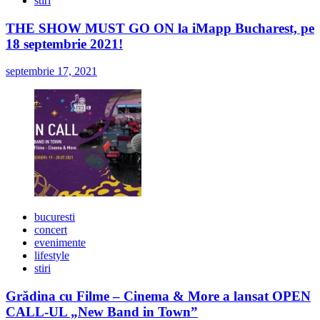
stiri
THE SHOW MUST GO ON la iMapp Bucharest, pe
18 septembrie 2021!
septembrie 17, 2021
bucuresti
concert
evenimente
lifestyle
stiri
Grădina cu Filme – Cinema & More a lansat OPEN
CALL-UL „New Band in Town”