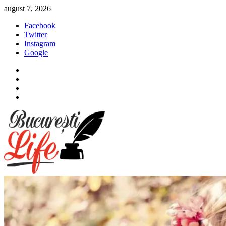
Sari
august 7, 2026
la
Facebook
conținut
Twitter
Instagram
Google
Facebook
Twitter
Instagram
Google