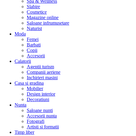
Spa & Wellness
Slabire
Cosmetice
Magazine online
Saloane infrumusetare
Naturist
Moda
Femei
Barbati
Copii
Accesorii
Calatorii
Agentii turism
Companii aeriene
Inchirieri masini
Casa si gradina
Mobilier
Design interior
Decoratiuni
Nunta
Saloane nunti
Accesorii nunta
Fotografi
Artisti si formatii
Timp liber