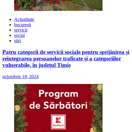
Actualitate
bucuresti
servicii
social
stiri
Patru categorii de servicii sociale pentru sprijinirea și
reintegrarea persoanelor traficate și a categoriilor
vulnerabile, în județul Timiș
octombrie 18, 2024