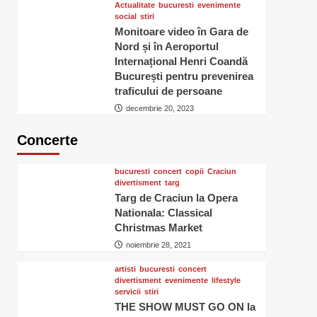
Actualitate
bucuresti
evenimente
social
stiri
Monitoare video în Gara de
Nord și în Aeroportul
Internațional Henri Coandă
București pentru prevenirea
traficului de persoane
decembrie 20, 2023
Concerte
bucuresti
concert
copii
Craciun
divertisment
targ
Targ de Craciun la Opera
Nationala: Classical
Christmas Market
noiembrie 28, 2021
artisti
bucuresti
concert
divertisment
evenimente
lifestyle
servicii
stiri
THE SHOW MUST GO ON la