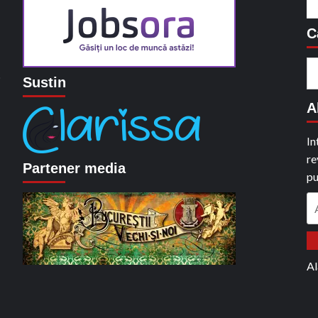
C
C
o
Sustin
du
A
In
re
Partener media
pu
A
em
Al