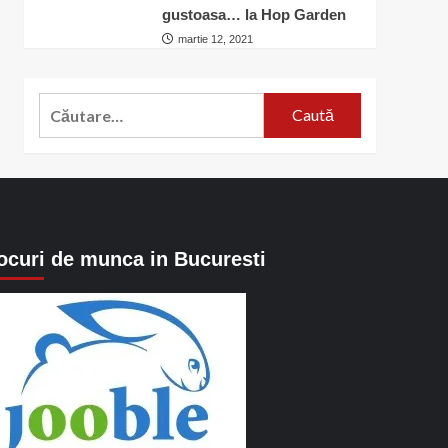
gustoasa… la Hop Garden
martie 12, 2021
Caută
după:
ocuri de munca in Bucuresti