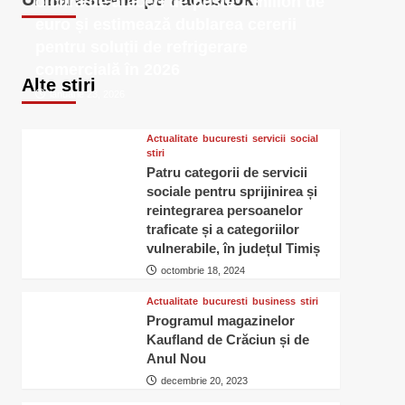
o cifră de afaceri de peste 1 milion de
euro și estimează dublarea cererii
pentru soluții de refrigerare
comercială în 2026
Alte stiri
ianuarie 23, 2026
Actualitate
bucuresti
servicii
social
stiri
Patru categorii de servicii
sociale pentru sprijinirea și
reintegrarea persoanelor
traficate și a categoriilor
vulnerabile, în județul Timiș
octombrie 18, 2024
Actualitate
bucuresti
business
stiri
Programul magazinelor
Kaufland de Crăciun și de
Anul Nou
decembrie 20, 2023