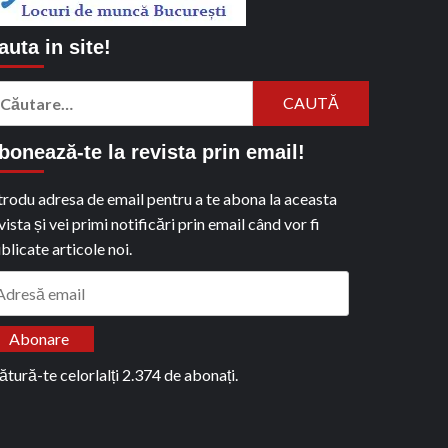
auta in site!
aută
pă:
bonează-te la revista prin email!
trodu adresa de email pentru a te abona la aceasta
vista și vei primi notificări prin email când vor fi
blicate articole noi.
dresă
ail
Abonare
ătură-te celorlalți 2.374 de abonați.