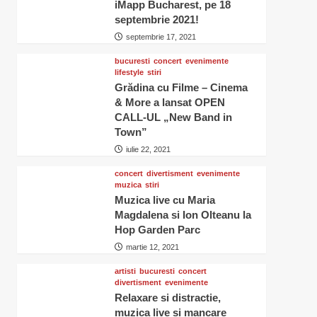
iMapp Bucharest, pe 18
septembrie 2021!
septembrie 17, 2021
bucuresti
concert
evenimente
lifestyle
stiri
Grădina cu Filme – Cinema
& More a lansat OPEN
CALL-UL „New Band in
Town”
iulie 22, 2021
concert
divertisment
evenimente
muzica
stiri
Muzica live cu Maria
Magdalena si Ion Olteanu la
Hop Garden Parc
martie 12, 2021
artisti
bucuresti
concert
divertisment
evenimente
Relaxare si distractie,
muzica live si mancare