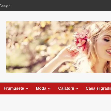
Google
Frumusete
Moda
Calatorii
Casa si grad