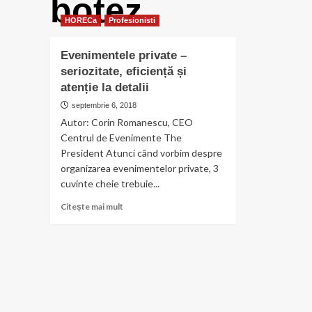
botez
HORECa
Profesionisti
Evenimentele private –
seriozitate, eficiență și
atenție la detalii
septembrie 6, 2018
Autor: Corin Romanescu, CEO
Centrul de Evenimente The
President Atunci când vorbim despre
organizarea evenimentelor private, 3
cuvinte cheie trebuie...
Citește
Citește mai mult
mai
multe
despre
Evenimentele
private
–
seriozitate,
eficiență