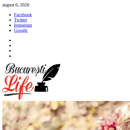
Sari
august 6, 2026
la
Facebook
conținut
Twitter
Instagram
Google
Facebook
Twitter
Instagram
Google