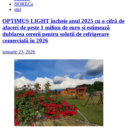
HORECa
stiri
OPTIMUS LIGHT încheie anul 2025 cu o cifră de
afaceri de peste 1 milion de euro și estimează
dublarea cererii pentru soluții de refrigerare
comercială în 2026
ianuarie 23, 2026