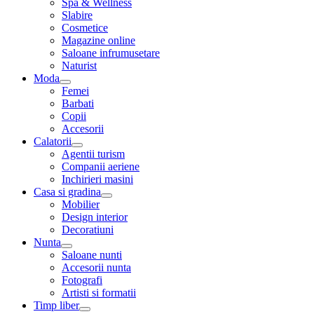
Spa & Wellness
Slabire
Cosmetice
Magazine online
Saloane infrumusetare
Naturist
Moda
Femei
Barbati
Copii
Accesorii
Calatorii
Agentii turism
Companii aeriene
Inchirieri masini
Casa si gradina
Mobilier
Design interior
Decoratiuni
Nunta
Saloane nunti
Accesorii nunta
Fotografi
Artisti si formatii
Timp liber