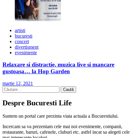
artisti
bucuresti
concert
divertisment
evenimente
Relaxare si distractie, muzica live si mancare
gustoasa… la Hop Garden
martie 12, 2021
Caută
după:
Despre Bucuresti Life
Suntem un portal care prezinta viata actuala a Bucurestiului.
Incercam sa va prezentam cele mai noi evenimente, companii,
restaurante, baruri, cafenele, cluburi etc. astfel incat sa alegeti cele
mai interesante localuri.