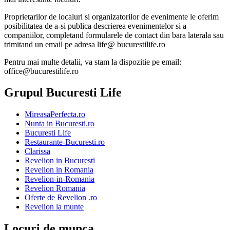
Proprietarilor de localuri si organizatorilor de evenimente le oferim
posibilitatea de a-si publica descrierea evenimentelor si a
companiilor, completand formularele de contact din bara laterala sau
trimitand un email pe adresa life@ bucurestilife.ro
Pentru mai multe detalii, va stam la dispozitie pe email:
office@bucurestilife.ro
Grupul Bucuresti Life
MireasaPerfecta.ro
Nunta in Bucuresti.ro
Bucuresti Life
Restaurante-Bucuresti.ro
Clarissa
Revelion in Bucuresti
Revelion in Romania
Revelion-in-Romania
Revelion Romania
Oferte de Revelion .ro
Revelion la munte
Locuri de munca