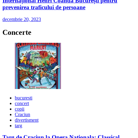
Internațional Henri Coandă București pentru
prevenirea traficului de persoane
decembrie 20, 2023
Concerte
bucuresti
concert
copii
Craciun
divertisment
targ
Targ de Craciun la Opera Nationala: Classical