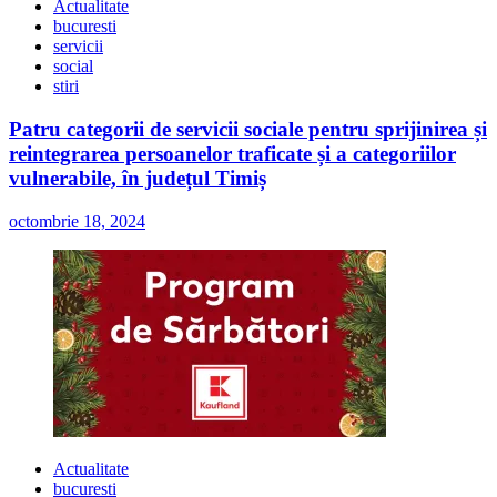
Actualitate
bucuresti
servicii
social
stiri
Patru categorii de servicii sociale pentru sprijinirea și
reintegrarea persoanelor traficate și a categoriilor
vulnerabile, în județul Timiș
octombrie 18, 2024
Actualitate
bucuresti