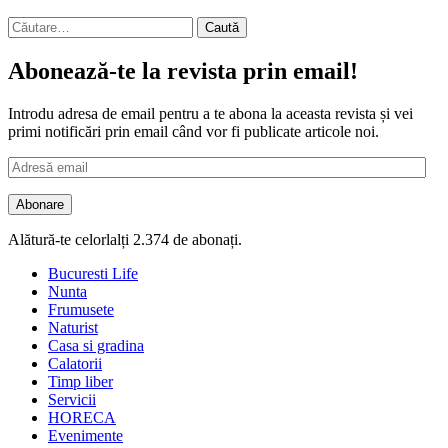
Caută
după:
Abonează-te la revista prin email!
Introdu adresa de email pentru a te abona la aceasta revista și vei
primi notificări prin email când vor fi publicate articole noi.
Adresă
email
Abonare
Alătură-te celorlalți 2.374 de abonați.
Bucuresti Life
Nunta
Frumusete
Naturist
Casa si gradina
Calatorii
Timp liber
Servicii
HORECA
Evenimente