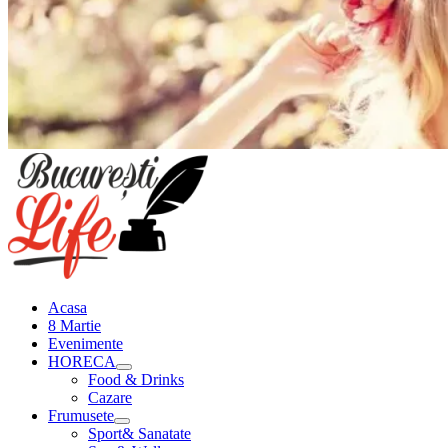
Meniu
principal
Acasa
8 Martie
Evenimente
HORECA
Food & Drinks
Cazare
Frumusete
Sport& Sanatate