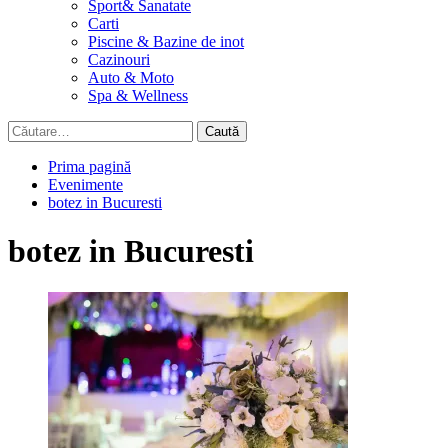
Sport& Sanatate
Carti
Piscine & Bazine de inot
Cazinouri
Auto & Moto
Spa & Wellness
Caută
după:
Prima pagină
Evenimente
botez in Bucuresti
botez in Bucuresti