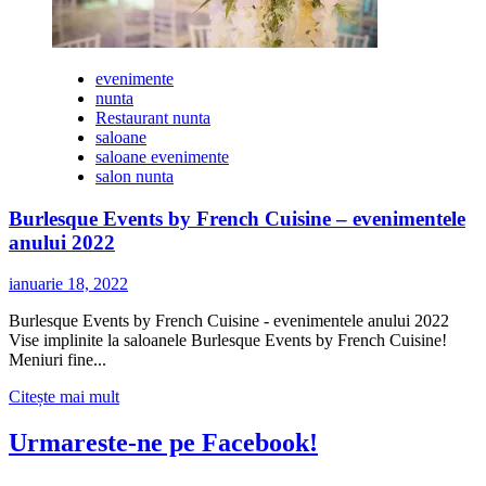
evenimente
nunta
Restaurant nunta
saloane
saloane evenimente
salon nunta
Burlesque Events by French Cuisine – evenimentele
anului 2022
ianuarie 18, 2022
Burlesque Events by French Cuisine - evenimentele anului 2022
Vise implinite la saloanele Burlesque Events by French Cuisine!
Meniuri fine...
Citește
Citește mai mult
mai
multe
Urmareste-ne pe Facebook!
despre
Burlesque