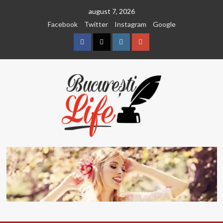
Sari
august 7, 2026
la
Facebook
Twitter
Instagram
Google
conținut
Facebook
Twitter
Instagram
Google