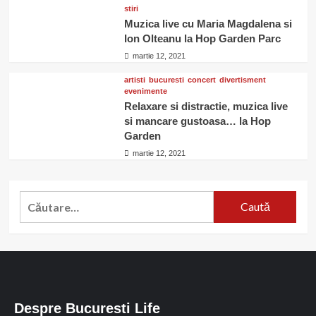
stiri
Muzica live cu Maria Magdalena si
Ion Olteanu la Hop Garden Parc
martie 12, 2021
artisti
bucuresti
concert
divertisment
evenimente
Relaxare si distractie, muzica live
si mancare gustoasa… la Hop
Garden
martie 12, 2021
Caută
după:
Despre Bucuresti Life