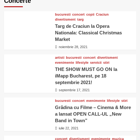
Concerte
bucuresti
concert
copii
Craciun
divertisment
targ
Targ de Craciun la Opera
Nationala: Classical Christmas
Market
noiembrie 28, 2021
artisti
bucuresti
concert
divertisment
evenimente
lifestyle
servicii
stiri
THE SHOW MUST GO ON la
iMapp Bucharest, pe 18
septembrie 2021!
septembrie 17, 2021
bucuresti
concert
evenimente
lifestyle
stiri
Grădina cu Filme – Cinema & More
a lansat OPEN CALL-UL „New
Band in Town”
iulie 22, 2021
concert
divertisment
evenimente
muzica