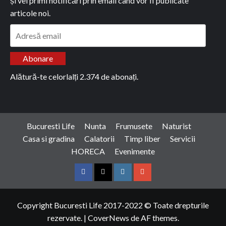
și vei primi notificări prin email când vor fi publicate
articole noi.
Adresă
email
Abonare
Alătură-te celorlalți 2.374 de abonați.
Bucuresti Life
Nunta
Frumusete
Naturist
Casa si gradina
Calatorii
Timp liber
Servicii
HORECA
Evenimente
Facebook
Twitter
Instagram
Google
Copyright Bucuresti Life 2017-2022 © Toate drepturile
rezervate.
|
CoverNews
de AF themes.