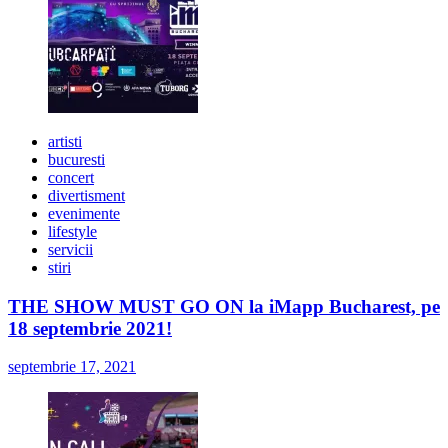
artisti
bucuresti
concert
divertisment
evenimente
lifestyle
servicii
stiri
THE SHOW MUST GO ON la iMapp Bucharest, pe
18 septembrie 2021!
septembrie 17, 2021