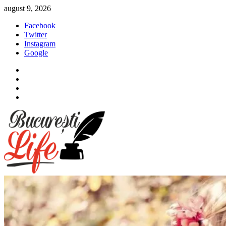
Sari
august 9, 2026
la
Facebook
conținut
Twitter
Instagram
Google
Facebook
Twitter
Instagram
Google