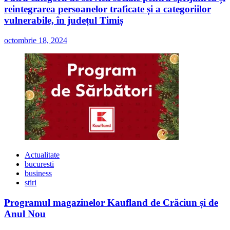
reintegrarea persoanelor traficate și a categoriilor
vulnerabile, în județul Timiș
octombrie 18, 2024
Actualitate
bucuresti
business
stiri
Programul magazinelor Kaufland de Crăciun și de
Anul Nou