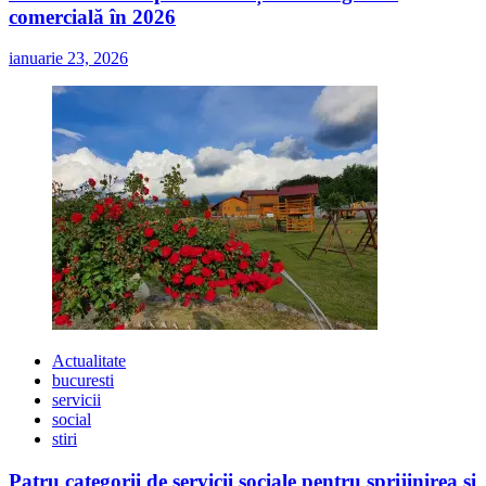
comercială în 2026
ianuarie 23, 2026
Actualitate
bucuresti
servicii
social
stiri
Patru categorii de servicii sociale pentru sprijinirea și