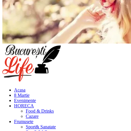
Meniu
principal
Acasa
8 Martie
Evenimente
HORECA
Food & Drinks
Cazare
Frumusete
Sport& Sanatate