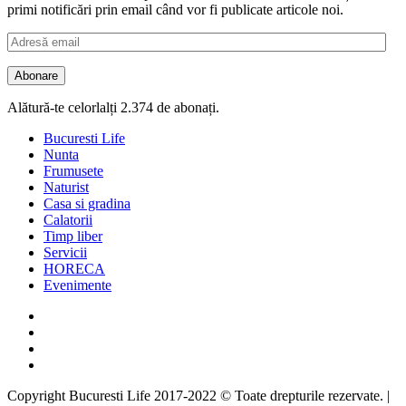
primi notificări prin email când vor fi publicate articole noi.
Adresă
email
Abonare
Alătură-te celorlalți 2.374 de abonați.
Bucuresti Life
Nunta
Frumusete
Naturist
Casa si gradina
Calatorii
Timp liber
Servicii
HORECA
Evenimente
Facebook
Twitter
Instagram
Google
Copyright Bucuresti Life 2017-2022 © Toate drepturile rezervate.
|