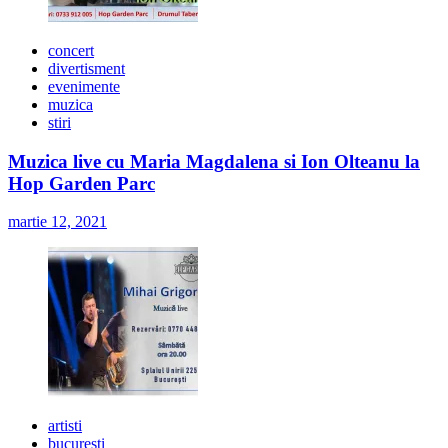
concert
divertisment
evenimente
muzica
stiri
Muzica live cu Maria Magdalena si Ion Olteanu la
Hop Garden Parc
martie 12, 2021
artisti
bucuresti