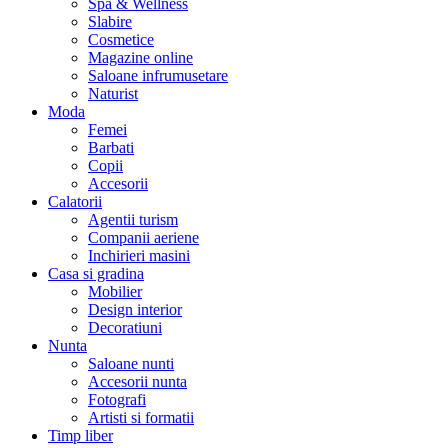
Spa & Wellness
Slabire
Cosmetice
Magazine online
Saloane infrumusetare
Naturist
Moda
Femei
Barbati
Copii
Accesorii
Calatorii
Agentii turism
Companii aeriene
Inchirieri masini
Casa si gradina
Mobilier
Design interior
Decoratiuni
Nunta
Saloane nunti
Accesorii nunta
Fotografi
Artisti si formatii
Timp liber