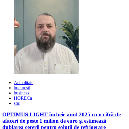
in
2017?
Actualitate
bucuresti
business
HORECa
stiri
OPTIMUS LIGHT încheie anul 2025 cu o cifră de
afaceri de peste 1 milion de euro și estimează
dublarea cererii pentru soluții de refrigerare