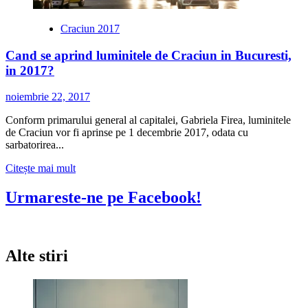
Craciun 2017
Cand se aprind luminitele de Craciun in Bucuresti,
in 2017?
noiembrie 22, 2017
Conform primarului general al capitalei, Gabriela Firea, luminitele
de Craciun vor fi aprinse pe 1 decembrie 2017, odata cu
sarbatorirea...
Citește
Citește mai mult
mai
multe
Urmareste-ne pe Facebook!
despre
Cand
se
aprind
Alte stiri
luminitele
de
Craciun
in
Bucuresti,