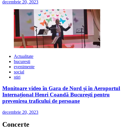
decembrie 20, 2023
Actualitate
bucuresti
evenimente
social
stiri
Monitoare video în Gara de Nord și în Aeroportul
Internațional Henri Coandă București pentru
prevenirea traficului de persoane
decembrie 20, 2023
Concerte