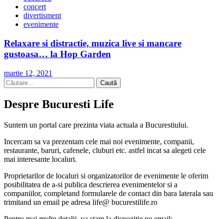
concert
divertisment
evenimente
Relaxare si distractie, muzica live si mancare
gustoasa… la Hop Garden
martie 12, 2021
Caută
după:
Despre Bucuresti Life
Suntem un portal care prezinta viata actuala a Bucurestiului.
Incercam sa va prezentam cele mai noi evenimente, companii,
restaurante, baruri, cafenele, cluburi etc. astfel incat sa alegeti cele
mai interesante localuri.
Proprietarilor de localuri si organizatorilor de evenimente le oferim
posibilitatea de a-si publica descrierea evenimentelor si a
companiilor, completand formularele de contact din bara laterala sau
trimitand un email pe adresa life@ bucurestilife.ro
Pentru mai multe detalii, va stam la dispozitie pe email: