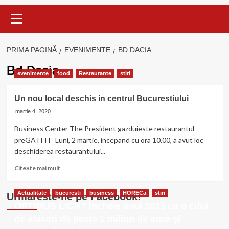
Meniu
principal
PRIMA PAGINĂ
EVENIMENTE
BD DACIA
Bd Dacia
evenimente
food
Restaurante
stiri
Un nou local deschis in centrul Bucurestiului
martie 4, 2020
Business Center The President gazduieste restaurantul
preGATITI Luni, 2 martie, incepand cu ora 10.00, a avut loc
deschiderea restaurantului...
Citește
Citește mai mult
mai
multe
Actualitate
bucuresti
business
HORECa
stiri
Urmareste-ne pe Facebook!
despre
OPTIMUS LIGHT încheie anul 2025 cu o cifră
Un
nou
de afaceri de peste 1 milion de euro și
local