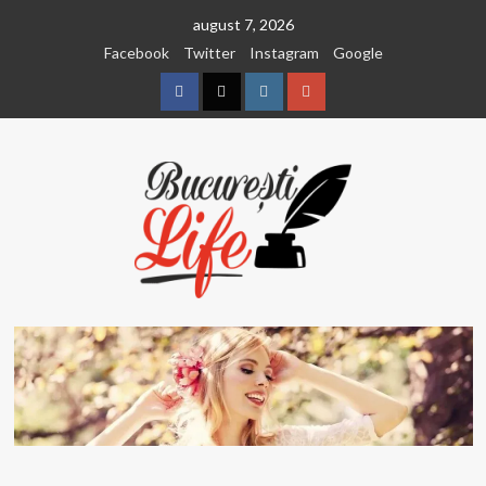
Sari
august 7, 2026
la
Facebook
Twitter
Instagram
Google
conținut
Facebook
Twitter
Instagram
Google