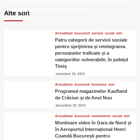
estimează dublarea cererii pentru soluții de
deschis
refrigerare comercială în 2026
in
Alte stiri
centrul
ianuarie 23, 2026
Bucurestiului
Actualitate
bucuresti
servicii
social
stiri
Patru categorii de servicii sociale
pentru sprijinirea și reintegrarea
persoanelor traficate și a
categoriilor vulnerabile, în județul
Timiș
octombrie 18, 2024
Actualitate
bucuresti
business
stiri
Programul magazinelor Kaufland
de Crăciun și de Anul Nou
decembrie 20, 2023
Actualitate
bucuresti
evenimente
social
stiri
Monitoare video în Gara de Nord și
în Aeroportul Internațional Henri
Coandă București pentru