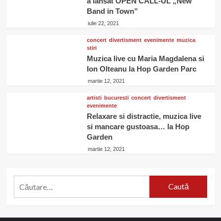
a lansat OPEN CALL-UL „New
Band in Town”
iulie 22, 2021
concert
divertisment
evenimente
muzica
stiri
Muzica live cu Maria Magdalena si
Ion Olteanu la Hop Garden Parc
martie 12, 2021
artisti
bucuresti
concert
divertisment
evenimente
Relaxare si distractie, muzica live
si mancare gustoasa… la Hop
Garden
martie 12, 2021
Caută
după: