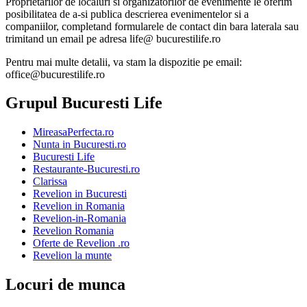
Proprietarilor de localuri si organizatorilor de evenimente le oferim
posibilitatea de a-si publica descrierea evenimentelor si a
companiilor, completand formularele de contact din bara laterala sau
trimitand un email pe adresa life@ bucurestilife.ro
Pentru mai multe detalii, va stam la dispozitie pe email:
office@bucurestilife.ro
Grupul Bucuresti Life
MireasaPerfecta.ro
Nunta in Bucuresti.ro
Bucuresti Life
Restaurante-Bucuresti.ro
Clarissa
Revelion in Bucuresti
Revelion in Romania
Revelion-in-Romania
Revelion Romania
Oferte de Revelion .ro
Revelion la munte
Locuri de munca