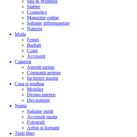
Spa & Wellness
Slabire
Cosmetice
Magazine online
Saloane infrumusetare
Naturist
Moda
Femei
Barbati
Copii
Accesorii
Calatorii
Agentii turism
Companii aeriene
Inchirieri masini
Casa si gradina
Mobilier
Design interior
Decoratiuni
Nunta
Saloane nunti
Accesorii nunta
Fotografi
Artisti si formatii
Timp liber