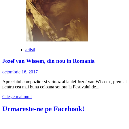
artisti
Jozef van Wissem, din nou in Romania
octombrie 16, 2017
Apreciatul compozitor si virtuoz al lautei Jozef van Wissem , premiat
pentru cea mai buna coloana sonora la Festivalul de...
Citește
Citește mai mult
mai
multe
Urmareste-ne pe Facebook!
despre
Jozef
van
Wissem,