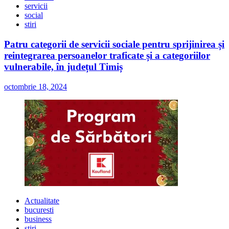
servicii
social
stiri
Patru categorii de servicii sociale pentru sprijinirea și
reintegrarea persoanelor traficate și a categoriilor
vulnerabile, în județul Timiș
octombrie 18, 2024
Actualitate
bucuresti
business
stiri