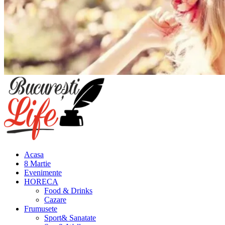
Meniu
principal
Acasa
8 Martie
Evenimente
HORECA
Food & Drinks
Cazare
Frumusete
Sport& Sanatate