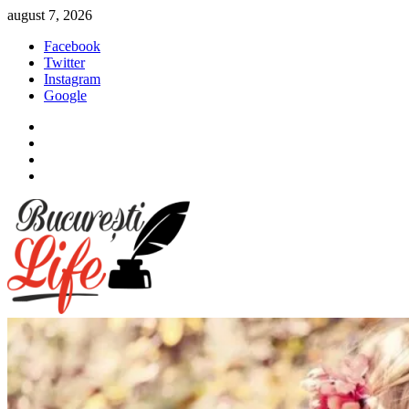
Sari
august 7, 2026
la
Facebook
conținut
Twitter
Instagram
Google
Facebook
Twitter
Instagram
Google