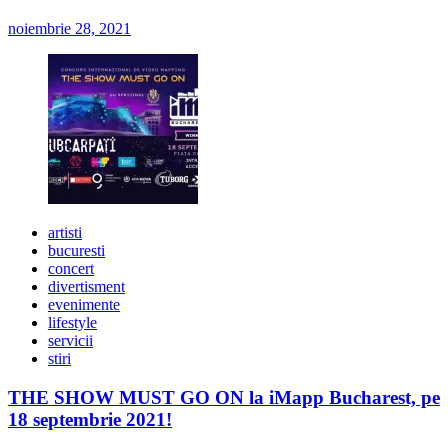
noiembrie 28, 2021
artisti
bucuresti
concert
divertisment
evenimente
lifestyle
servicii
stiri
THE SHOW MUST GO ON la iMapp Bucharest, pe
18 septembrie 2021!