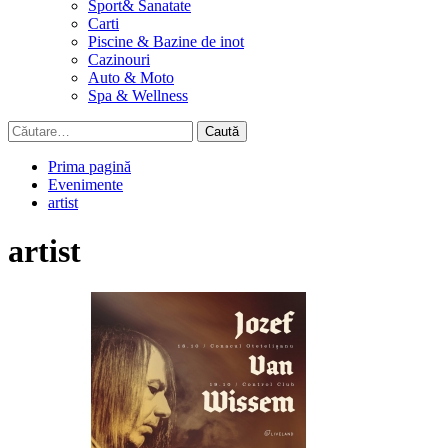
Sport& Sanatate
Carti
Piscine & Bazine de inot
Cazinouri
Auto & Moto
Spa & Wellness
Caută
după:
Prima pagină
Evenimente
artist
artist