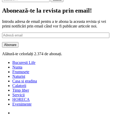
după:
Abonează-te la revista prin email!
Introdu adresa de email pentru a te abona la aceasta revista și vei
primi notificări prin email când vor fi publicate articole noi.
Adresă
email
Abonare
Alătură-te celorlalți 2.374 de abonați.
Bucuresti Life
Nunta
Frumusete
Naturist
Casa si gradina
Calatorii
Timp liber
Servicii
HORECA
Evenimente
Facebook