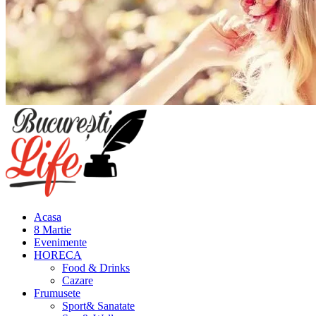
Meniu
principal
Acasa
8 Martie
Evenimente
HORECA
Food & Drinks
Cazare
Frumusete
Sport& Sanatate