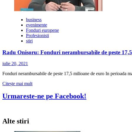
business
evenimente
Fonduri europene
Profesionisti
stiri
Radu Onisoru: Fonduri nerambursabile de peste 17,5
iulie 20, 2021
Fonduri nerambursabile de peste 17,5 milioane de euro In perioada ma
Citește
Citește mai mult
mai
multe
Urmareste-ne pe Facebook!
despre
Radu
Onisoru:
Fonduri
Alte stiri
nerambursabile
de
peste