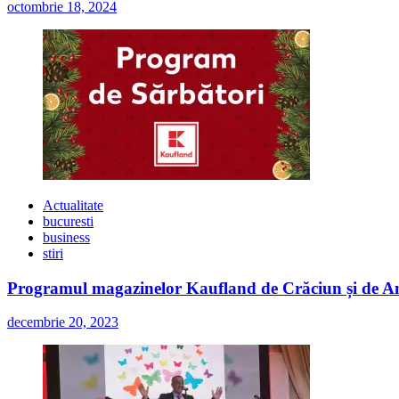
octombrie 18, 2024
Actualitate
bucuresti
business
stiri
Programul magazinelor Kaufland de Crăciun și de A
decembrie 20, 2023