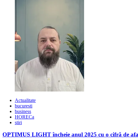
17,5
milioane
de
euro
pentru
Regiunea
Nord-
Est
Actualitate
bucuresti
business
HORECa
stiri
OPTIMUS LIGHT încheie anul 2025 cu o cifră de afaceri