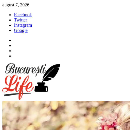
Sari
august 7, 2026
la
Facebook
conținut
Twitter
Instagram
Google
Facebook
Twitter
Instagram
Google