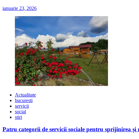
ianuarie 23, 2026
Actualitate
bucuresti
servicii
social
stiri
Patru categorii de servicii sociale pentru sprijinirea și