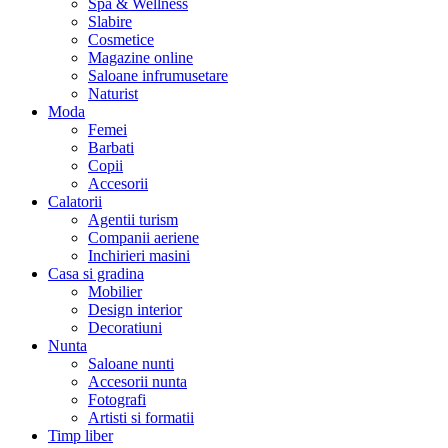
Spa & Wellness
Slabire
Cosmetice
Magazine online
Saloane infrumusetare
Naturist
Moda
Femei
Barbati
Copii
Accesorii
Calatorii
Agentii turism
Companii aeriene
Inchirieri masini
Casa si gradina
Mobilier
Design interior
Decoratiuni
Nunta
Saloane nunti
Accesorii nunta
Fotografi
Artisti si formatii
Timp liber