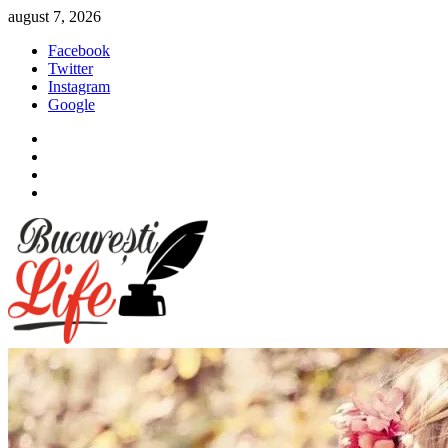
Sari
august 7, 2026
la
Facebook
conținut
Twitter
Instagram
Google
Facebook
Twitter
Instagram
Google