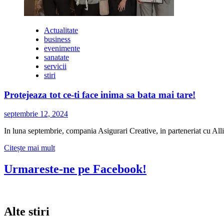
Actualitate
business
evenimente
sanatate
servicii
stiri
Protejeaza tot ce-ti face inima sa bata mai tare!
septembrie 12, 2024
In luna septembrie, compania Asigurari Creative, in parteneriat cu Allia
Citește
Citește mai mult
mai
multe
Urmareste-ne pe Facebook!
despre
Protejeaza
tot
ce-
Alte stiri
ti
face