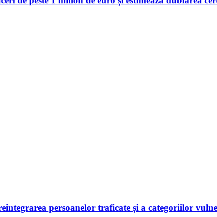
 de peste 1 milion de euro și estimează dublarea cerer
 reintegrarea persoanelor traficate și a categoriilor vuln