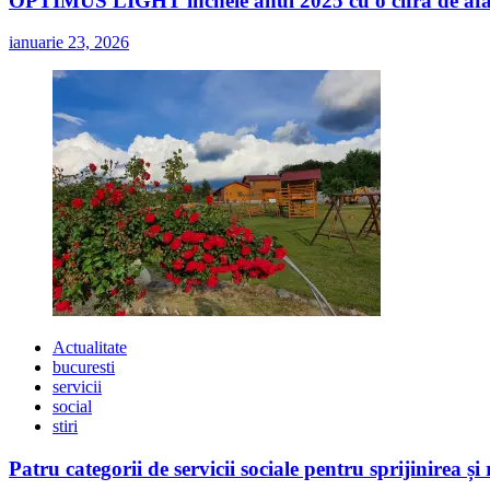
OPTIMUS LIGHT încheie anul 2025 cu o cifră de afaceri
ianuarie 23, 2026
Actualitate
bucuresti
servicii
social
stiri
Patru categorii de servicii sociale pentru sprijinirea și