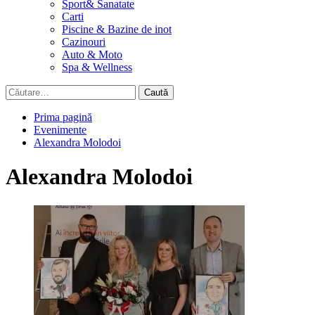
Sport& Sanatate
Carti
Piscine & Bazine de inot
Cazinouri
Auto & Moto
Spa & Wellness
Caută
după:
Prima pagină
Evenimente
Alexandra Molodoi
Alexandra Molodoi