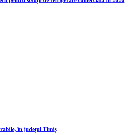
ii pentru soluții de refrigerare comercială în 2026
erabile, în județul Timiș