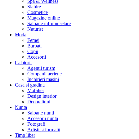
Spa & Wellness
Slabire
Cosmetice
Magazine online
Saloane infrumusetare
Naturist
Moda
Femei
Barbati
Copii
Accesorii
Calatorii
Agentii turism
Companii aeriene
Inchirieri masini
Casa si gradina
Mobilier
Design interior
Decoratiuni
Nunta
Saloane nunti
Accesorii nunta
Fotografi
Artisti si formatii
Timp liber