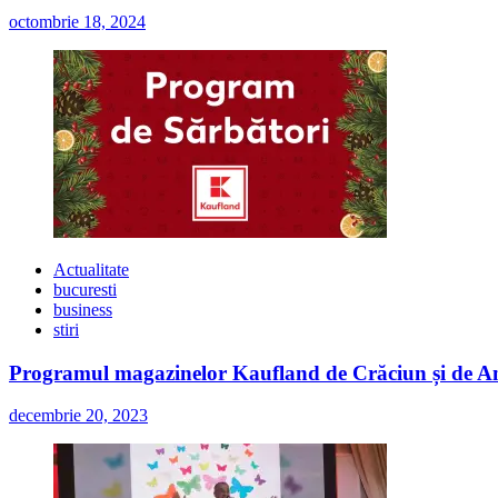
octombrie 18, 2024
Actualitate
bucuresti
business
stiri
Programul magazinelor Kaufland de Crăciun și de A
decembrie 20, 2023