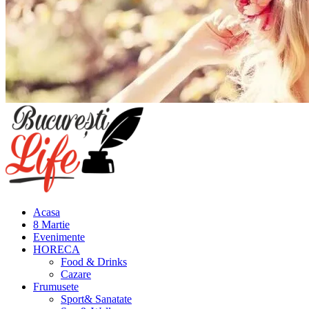
Meniu
principal
Acasa
8 Martie
Evenimente
HORECA
Food & Drinks
Cazare
Frumusete
Sport& Sanatate