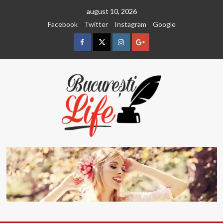
Sari
august 10, 2026
la
Facebook
Twitter
Instagram
Google
conținut
Facebook
Twitter
Instagram
Google