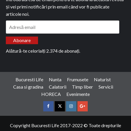
și vei primi notificări prin email când vor fi publicate
articole noi.
Adresă
email
Abonare
Alătură-te celorlalți 2.374 de abonați.
Bucuresti Life
Nunta
Frumusete
Naturist
Casa si gradina
Calatorii
Timp liber
Servicii
HORECA
Evenimente
Facebook
Twitter
Instagram
Google
Copyright Bucuresti Life 2017-2022 © Toate drepturile