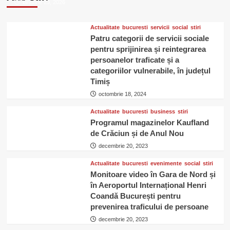
ianuarie 23, 2026
inspirație
cu
premii
Actualitate
bucuresti
servicii
social
stiri
aniversare
Patru categorii de servicii sociale
pentru sprijinirea și reintegrarea
persoanelor traficate și a
categoriilor vulnerabile, în județul
Timiș
octombrie 18, 2024
Actualitate
bucuresti
business
stiri
Programul magazinelor Kaufland
de Crăciun și de Anul Nou
decembrie 20, 2023
Actualitate
bucuresti
evenimente
social
stiri
Monitoare video în Gara de Nord și
în Aeroportul Internațional Henri
Coandă București pentru
prevenirea traficului de persoane
decembrie 20, 2023