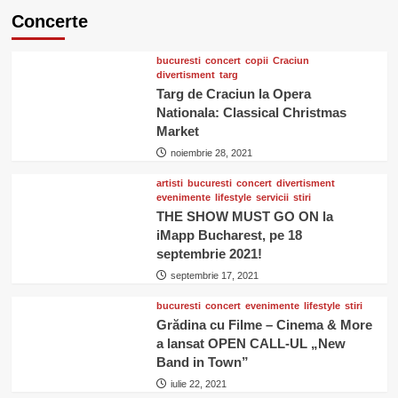
Concerte
bucuresti
concert
copii
Craciun
divertisment
targ
Targ de Craciun la Opera
Nationala: Classical Christmas
Market
noiembrie 28, 2021
artisti
bucuresti
concert
divertisment
evenimente
lifestyle
servicii
stiri
THE SHOW MUST GO ON la
iMapp Bucharest, pe 18
septembrie 2021!
septembrie 17, 2021
bucuresti
concert
evenimente
lifestyle
stiri
Grădina cu Filme – Cinema & More
a lansat OPEN CALL-UL „New
Band in Town”
iulie 22, 2021