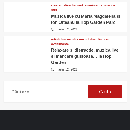
concert
divertisment
evenimente
muzica
stiri
Muzica live cu Maria Magdalena si
Ion Olteanu la Hop Garden Parc
martie 12, 2021
artisti
bucuresti
concert
divertisment
evenimente
Relaxare si distractie, muzica live
si mancare gustoasa… la Hop
Garden
martie 12, 2021
Caută
după: