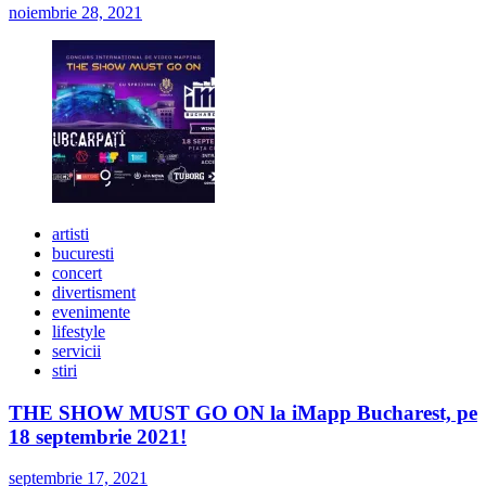
noiembrie 28, 2021
artisti
bucuresti
concert
divertisment
evenimente
lifestyle
servicii
stiri
THE SHOW MUST GO ON la iMapp Bucharest, pe
18 septembrie 2021!
septembrie 17, 2021