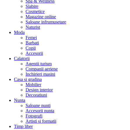
Spa & Wellness
Slabire
Cosmetice
Magazine online
Saloane infrumusetare
Naturist
Moda
Femei
Barbati
Copii
Accesorii
Calatorii
Agentii turism
Companii aeriene
Inchirieri masini
Casa si gradina
Mobilier
Design interior
Decoratiuni
Nunta
Saloane nunti
Accesorii nunta
Fotografi
Artisti si formatii
Timp liber