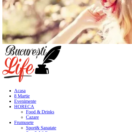
Meniu
principal
Acasa
8 Martie
Evenimente
HORECA
Food & Drinks
Cazare
Frumusete
Sport& Sanatate