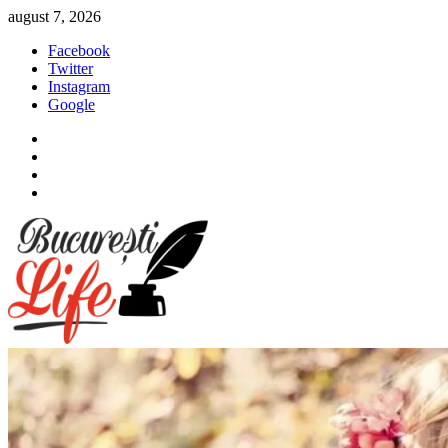
Sari
august 7, 2026
la
Facebook
conținut
Twitter
Instagram
Google
Facebook
Twitter
Instagram
Google