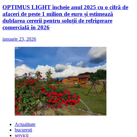
OPTIMUS LIGHT încheie anul 2025 cu o cifră de
afaceri de peste 1 milion de euro și estimează
dublarea cererii pentru soluții de refrigerare
comercială în 2026
ianuarie 23, 2026
Actualitate
bucuresti
servicii