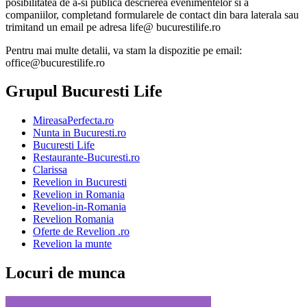
posibilitatea de a-si publica descrierea evenimentelor si a
companiilor, completand formularele de contact din bara laterala sau
trimitand un email pe adresa life@ bucurestilife.ro
Pentru mai multe detalii, va stam la dispozitie pe email:
office@bucurestilife.ro
Grupul Bucuresti Life
MireasaPerfecta.ro
Nunta in Bucuresti.ro
Bucuresti Life
Restaurante-Bucuresti.ro
Clarissa
Revelion in Bucuresti
Revelion in Romania
Revelion-in-Romania
Revelion Romania
Oferte de Revelion .ro
Revelion la munte
Locuri de munca