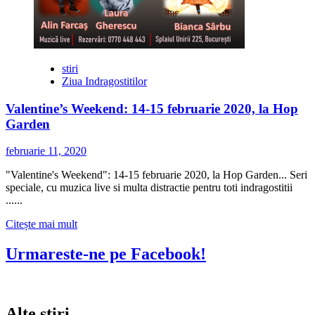
stiri
Ziua Indragostitilor
Valentine’s Weekend: 14-15 februarie 2020, la Hop
Garden
februarie 11, 2020
"Valentine's Weekend": 14-15 februarie 2020, la Hop Garden... Seri
speciale, cu muzica live si multa distractie pentru toti indragostitii
......
Citește
Citește mai mult
mai
multe
Urmareste-ne pe Facebook!
despre
Valentine’s
Weekend:
14-
Alte stiri
15