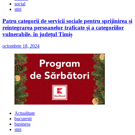
social
stiri
Patru categorii de servicii sociale pentru sprijinirea și
reintegrarea persoanelor traficate și a categoriilor
vulnerabile, în județul Timiș
octombrie 18, 2024
Actualitate
bucuresti
business
stiri