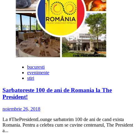
şi
specialişti
au
participat
la
Paradele
Militare
de
la
Bucuresti
si
Alba
bucuresti
Iulia
evenimente
stiri
Sarbatoreste 100 de ani de Romania la The
President!
noiembrie 26, 2018
La #ThePresidentLounge sarbatorim 100 de ani de cand exista
Romania. Pentru a celebra cum se cuvine centenarul, The President
a...