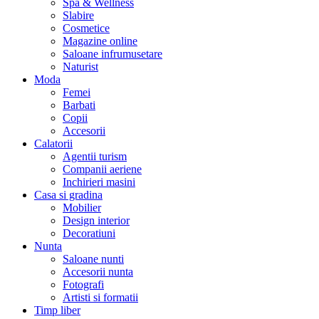
Spa & Wellness
Slabire
Cosmetice
Magazine online
Saloane infrumusetare
Naturist
Moda
Femei
Barbati
Copii
Accesorii
Calatorii
Agentii turism
Companii aeriene
Inchirieri masini
Casa si gradina
Mobilier
Design interior
Decoratiuni
Nunta
Saloane nunti
Accesorii nunta
Fotografi
Artisti si formatii
Timp liber