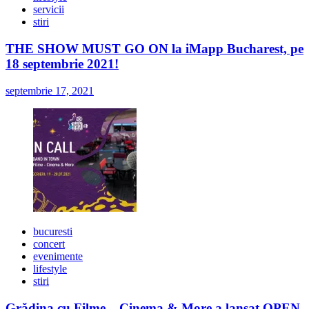
servicii
stiri
THE SHOW MUST GO ON la iMapp Bucharest, pe
18 septembrie 2021!
septembrie 17, 2021
bucuresti
concert
evenimente
lifestyle
stiri
Grădina cu Filme – Cinema & More a lansat OPEN