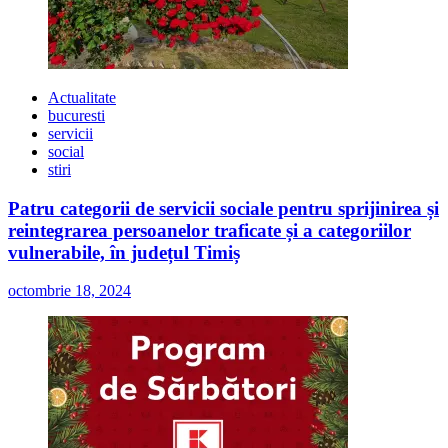
Actualitate
bucuresti
servicii
social
stiri
Patru categorii de servicii sociale pentru sprijinirea și
reintegrarea persoanelor traficate și a categoriilor
vulnerabile, în județul Timiș
octombrie 18, 2024