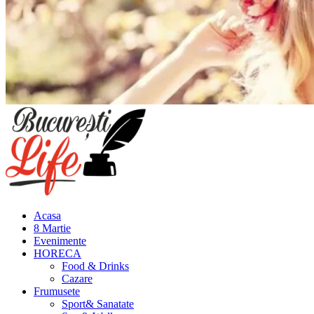
Meniu
principal
Acasa
8 Martie
Evenimente
HORECA
Food & Drinks
Cazare
Frumusete
Sport& Sanatate