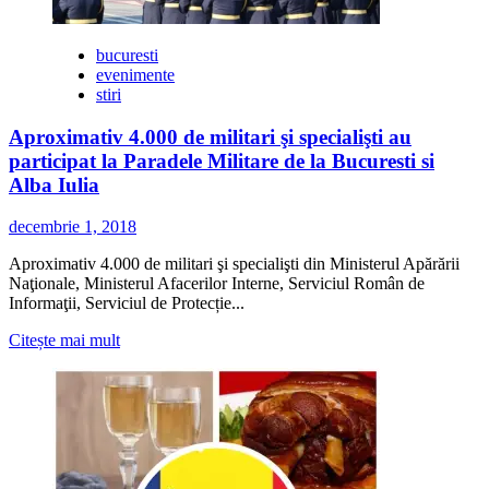
bucuresti
evenimente
stiri
Aproximativ 4.000 de militari şi specialişti au
participat la Paradele Militare de la Bucuresti si
Alba Iulia
decembrie 1, 2018
Aproximativ 4.000 de militari şi specialişti din Ministerul Apărării
Naţionale, Ministerul Afacerilor Interne, Serviciul Român de
Informaţii, Serviciul de Protecție...
Citește
Citește mai mult
mai
multe
despre
Aproximativ
4.000
de
militari