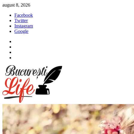
Sari
august 8, 2026
la
Facebook
conținut
Twitter
Instagram
Google
Facebook
Twitter
Instagram
Google