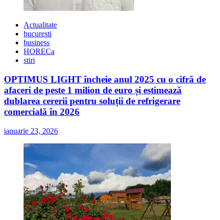
Actualitate
bucuresti
business
HORECa
stiri
OPTIMUS LIGHT încheie anul 2025 cu o cifră de
afaceri de peste 1 milion de euro și estimează
dublarea cererii pentru soluții de refrigerare
comercială în 2026
ianuarie 23, 2026