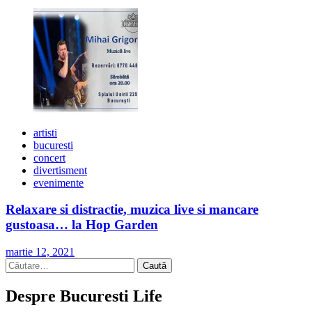
artisti
bucuresti
concert
divertisment
evenimente
Relaxare si distractie, muzica live si mancare
gustoasa… la Hop Garden
martie 12, 2021
Caută
după:
Despre Bucuresti Life