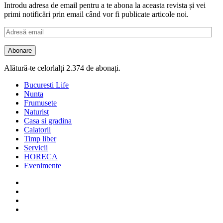
Introdu adresa de email pentru a te abona la aceasta revista și vei
primi notificări prin email când vor fi publicate articole noi.
Adresă
email
Abonare
Alătură-te celorlalți 2.374 de abonați.
Bucuresti Life
Nunta
Frumusete
Naturist
Casa si gradina
Calatorii
Timp liber
Servicii
HORECA
Evenimente
Facebook
Twitter
Instagram
Google