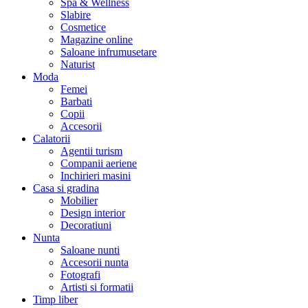
Spa & Wellness
Slabire
Cosmetice
Magazine online
Saloane infrumusetare
Naturist
Moda
Femei
Barbati
Copii
Accesorii
Calatorii
Agentii turism
Companii aeriene
Inchirieri masini
Casa si gradina
Mobilier
Design interior
Decoratiuni
Nunta
Saloane nunti
Accesorii nunta
Fotografi
Artisti si formatii
Timp liber