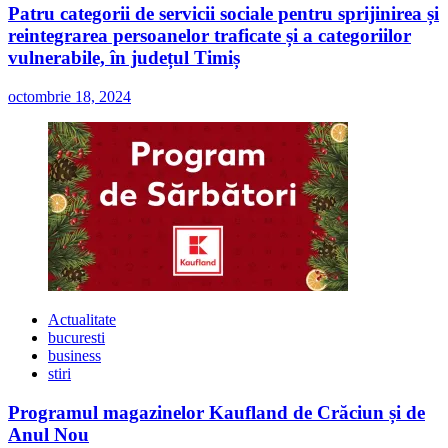
Patru categorii de servicii sociale pentru sprijinirea și
reintegrarea persoanelor traficate și a categoriilor
vulnerabile, în județul Timiș
octombrie 18, 2024
Actualitate
bucuresti
business
stiri
Programul magazinelor Kaufland de Crăciun și de
Anul Nou