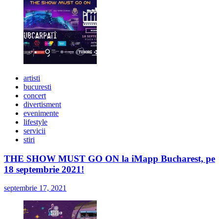
artisti
bucuresti
concert
divertisment
evenimente
lifestyle
servicii
stiri
THE SHOW MUST GO ON la iMapp Bucharest, pe
18 septembrie 2021!
septembrie 17, 2021