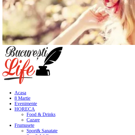
Meniu
principal
Acasa
8 Martie
Evenimente
HORECA
Food & Drinks
Cazare
Frumusete
Sport& Sanatate