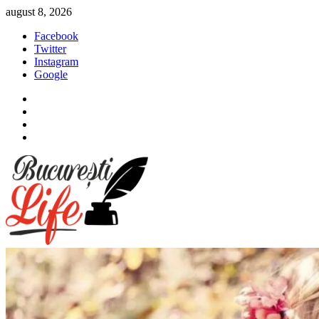
Sari
august 8, 2026
la
Facebook
conținut
Twitter
Instagram
Google
Facebook
Twitter
Instagram
Google