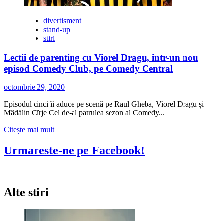
divertisment
stand-up
stiri
Lectii de parenting cu Viorel Dragu, intr-un nou
episod Comedy Club, pe Comedy Central
octombrie 29, 2020
Episodul cinci îi aduce pe scenă pe Raul Gheba, Viorel Dragu și
Mădălin Cîrje Cel de-al patrulea sezon al Comedy...
Citește
Citește mai mult
mai
multe
Urmareste-ne pe Facebook!
despre
Lectii
de
parenting
Alte stiri
cu
Viorel
Dragu,
intr-