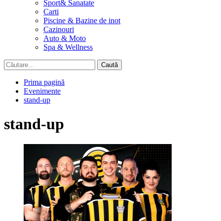
Sport& Sanatate
Carti
Piscine & Bazine de inot
Cazinouri
Auto & Moto
Spa & Wellness
Caută
după:
Prima pagină
Evenimente
stand-up
stand-up