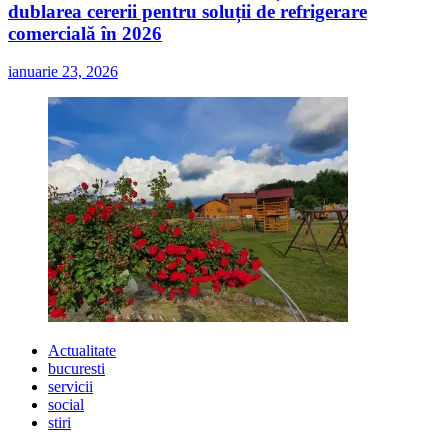
dublarea cererii pentru soluții de refrigerare
comercială în 2026
ianuarie 23, 2026
Actualitate
bucuresti
servicii
social
stiri