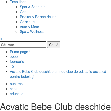
Timp liber
Sport& Sanatate
Carti
Piscine & Bazine de inot
Cazinouri
Auto & Moto
Spa & Wellness
Caută
după:
Prima pagină
2022
februarie
10
Acvatic Bebe Club deschide un nou club de educație acvatică
pentru bebeluși
bucuresti
copii
educatie
Acvatic Bebe Club deschide