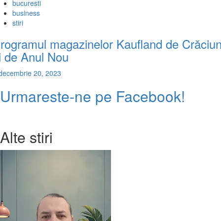
bucuresti
business
stiri
rogramul magazinelor Kaufland de Crăciu
i de Anul Nou
decembrie 20, 2023
Urmareste-ne pe Facebook!
Alte stiri