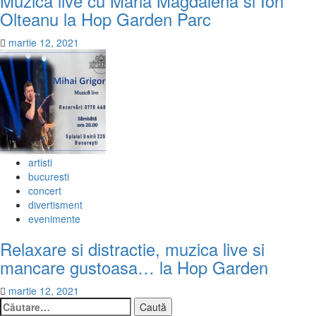
Muzica live cu Maria Magdalena si Ion
Olteanu la Hop Garden Parc
martie 12, 2021
artisti
bucuresti
concert
divertisment
evenimente
Relaxare si distractie, muzica live si
mancare gustoasa… la Hop Garden
martie 12, 2021
Caută