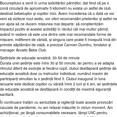
Bucureștiului a venit în urma solicitărilor părinților, dat fiind că pe o
zonă circulară de aproximativ 5 kilometri nu exista un astfel de club
destinat bebelușilor și copiilor mici. Avem încrederea că o dată ce vor
veni să viziteze noul sediu, vor oferi recomandări prietenilor și astfel ne
vor ajuta să ne ducem misiunea mai departe: să conștientizăm
impactul pozitiv al acestei activități în rândul cât mai multor părinți,
având în vedere că este una dintre cele mai recomandate forme de
mișcare, indiferent de vârstă, și singura care poate fi începută încă din
primele săptămâni de viață, a precizat Carmen Dumitru, fondator și
manager Acvatic Bebe Club.
Ședințele de educație acvatică: 30-50 de minute
Durata unei ședințe este între 30 și 50 minute, iar pentru a se adapta
ritmului diferit de evoluție al fiecărui copil, clubul desfășoară ședințe de
educație acvatică doar cu instructor individual, numărul maxim de
participanți simultan la o ședință fiind 3. Clubul inaugurat în luna
ianuarie este dedicat copiilor cu vârstă între 2 luni și 4 ani, iar ședințele
de educație acvatică se desfășoară în condiții de maximă siguranță
sanitară.
În continuare tratăm cu seriozitate și vigilență toate aceste provocări
cauzate de pandemie, nu am relaxat măsurile în niciun moment. Am
achiziționat, pe lângă consumabilele necesare, lămpi UVC pentru