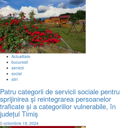
Actualitate
bucuresti
servicii
social
stiri
Patru categorii de servicii sociale pentru
sprijinirea și reintegrarea persoanelor
traficate și a categoriilor vulnerabile, în
județul Timiș
octombrie 18, 2024