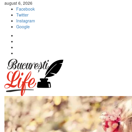
Sari
august 6, 2026
la
Facebook
conținut
Twitter
Instagram
Google
Facebook
Twitter
Instagram
Google