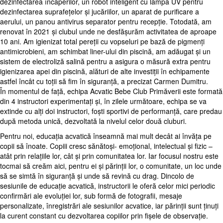
dezinfectarea încăperilor, un robot inteligent cu lampă UV pentru
dezinfectarea suprafețelor și jucăriilor, un aparat de purificare a
aerului, un panou antivirus separator pentru recepție. Totodată, am
renovat în 2021 și clubul unde ne desfășurăm activitatea de aproape
10 ani. Am igienizat total pereții cu vopseluri pe bază de pigmenți
antimicrobieni, am schimbat liner-ului din piscină, am adăugat și un
sistem de electroliză salină pentru a asigura o măsură extra pentru
igienizarea apei din piscină, alături de alte investiții în echipamente
astfel încât cu toții să fim în siguranță, a precizat Carmen Dumitru.
În momentul de față, echipa Acvatic Bebe Club Primăverii este formată
din 4 instructori experimentați și, în zilele următoare, echipa se va
extinde cu alți doi instructori, foști sportivi de performanță, care predau
după metoda unică, dezvoltată la nivelul celor două cluburi.
Pentru noi, educația acvatică înseamnă mai mult decât ai învăța pe
copii să înoate. Copiii cresc sănătoși- emoțional, intelectual și fizic –
atât prin relațiile lor, cât și prin comunitatea lor. Iar focusul nostru este
tocmai să creăm aici, pentru ei și părinții lor, o comunitate, un loc unde
să se simtă în siguranță și unde să revină cu drag. Dincolo de
sesiunile de educație acvatică, instructorii le oferă celor mici periodic
confirmări ale evoluției lor, sub formă de fotografii, mesaje
personalizate, înregistrări ale sesiunilor acvatice, iar părinții sunt ținuți
la curent constant cu dezvoltarea copiilor prin fișele de observație.