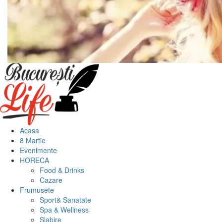
Meniu
principal
Acasa
8 Martie
Evenimente
HORECA
Food & Drinks
Cazare
Frumusete
Sport& Sanatate
Spa & Wellness
Slabire