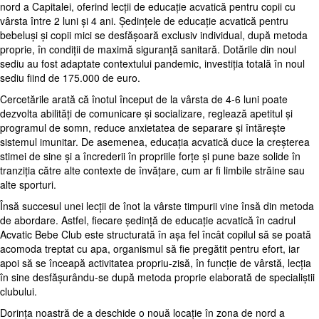
nord a Capitalei, oferind lecții de educație acvatică pentru copii cu
vârsta între 2 luni și 4 ani. Ședințele de educație acvatică pentru
bebeluși și copii mici se desfășoară exclusiv individual, după metoda
proprie, în condiții de maximă siguranță sanitară. Dotările din noul
sediu au fost adaptate contextului pandemic, investiția totală în noul
sediu fiind de 175.000 de euro.
Cercetările arată că înotul început de la vârsta de 4-6 luni poate
dezvolta abilități de comunicare și socializare, reglează apetitul și
programul de somn, reduce anxietatea de separare și întărește
sistemul imunitar. De asemenea, educația acvatică duce la creșterea
stimei de sine și a încrederii în propriile forțe și pune baze solide în
tranziția către alte contexte de învățare, cum ar fi limbile străine sau
alte sporturi.
Însă succesul unei lecții de înot la vârste timpurii vine însă din metoda
de abordare. Astfel, fiecare ședință de educație acvatică în cadrul
Acvatic Bebe Club este structurată în așa fel încât copilul să se poată
acomoda treptat cu apa, organismul să fie pregătit pentru efort, iar
apoi să se înceapă activitatea propriu-zisă, în funcție de vârstă, lecția
în sine desfășurându-se după metoda proprie elaborată de specialiștii
clubului.
Dorința noastră de a deschide o nouă locație în zona de nord a