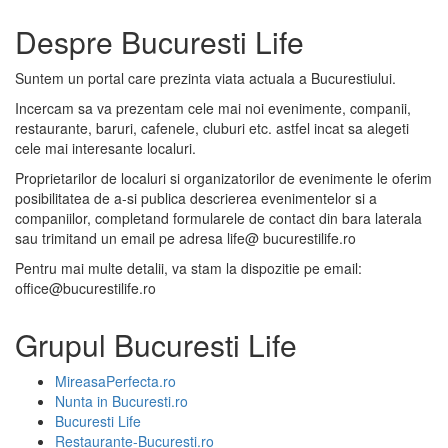
după:
Despre Bucuresti Life
Suntem un portal care prezinta viata actuala a Bucurestiului.
Incercam sa va prezentam cele mai noi evenimente, companii,
restaurante, baruri, cafenele, cluburi etc. astfel incat sa alegeti
cele mai interesante localuri.
Proprietarilor de localuri si organizatorilor de evenimente le oferim
posibilitatea de a-si publica descrierea evenimentelor si a
companiilor, completand formularele de contact din bara laterala
sau trimitand un email pe adresa life@ bucurestilife.ro
Pentru mai multe detalii, va stam la dispozitie pe email:
office@bucurestilife.ro
Grupul Bucuresti Life
MireasaPerfecta.ro
Nunta in Bucuresti.ro
Bucuresti Life
Restaurante-Bucuresti.ro