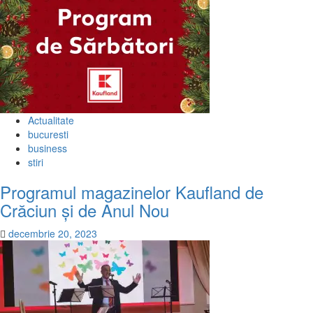
Actualitate
bucuresti
business
stiri
Programul magazinelor Kaufland de
Crăciun și de Anul Nou
decembrie 20, 2023