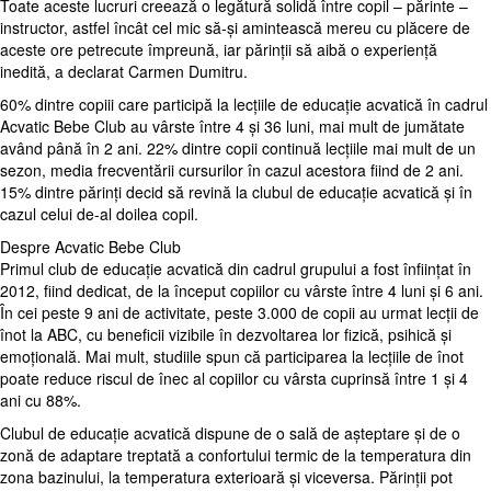
Toate aceste lucruri creează o legătură solidă între copil – părinte –
instructor, astfel încât cel mic să-și amintească mereu cu plăcere de
aceste ore petrecute împreună, iar părinții să aibă o experiență
inedită, a declarat Carmen Dumitru.
60% dintre copiii care participă la lecțiile de educație acvatică în cadrul
Acvatic Bebe Club au vârste între 4 și 36 luni, mai mult de jumătate
având până în 2 ani. 22% dintre copii continuă lecțiile mai mult de un
sezon, media frecventării cursurilor în cazul acestora fiind de 2 ani.
15% dintre părinți decid să revină la clubul de educație acvatică și în
cazul celui de-al doilea copil.
Despre Acvatic Bebe Club
Primul club de educație acvatică din cadrul grupului a fost înființat în
2012, fiind dedicat, de la început copiilor cu vârste între 4 luni și 6 ani.
În cei peste 9 ani de activitate, peste 3.000 de copii au urmat lecții de
înot la ABC, cu beneficii vizibile în dezvoltarea lor fizică, psihică și
emoțională. Mai mult, studiile spun că participarea la lecțiile de înot
poate reduce riscul de înec al copiilor cu vârsta cuprinsă între 1 și 4
ani cu 88%.
Clubul de educație acvatică dispune de o sală de așteptare și de o
zonă de adaptare treptată a confortului termic de la temperatura din
zona bazinului, la temperatura exterioară și viceversa. Părinții pot