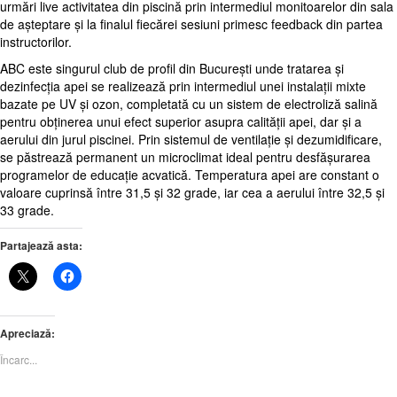
urmări live activitatea din piscină prin intermediul monitoarelor din sala
de așteptare și la finalul fiecărei sesiuni primesc feedback din partea
instructorilor.
ABC este singurul club de profil din București unde tratarea și
dezinfecția apei se realizează prin intermediul unei instalații mixte
bazate pe UV și ozon, completată cu un sistem de electroliză salină
pentru obținerea unui efect superior asupra calității apei, dar și a
aerului din jurul piscinei. Prin sistemul de ventilație și dezumidificare,
se păstrează permanent un microclimat ideal pentru desfășurarea
programelor de educație acvatică. Temperatura apei are constant o
valoare cuprinsă între 31,5 și 32 grade, iar cea a aerului între 32,5 și
33 grade.
Partajează asta:
Apreciază:
Încarc...