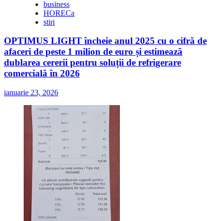
business
HORECa
stiri
OPTIMUS LIGHT încheie anul 2025 cu o cifră de
afaceri de peste 1 milion de euro și estimează
dublarea cererii pentru soluții de refrigerare
comercială în 2026
ianuarie 23, 2026