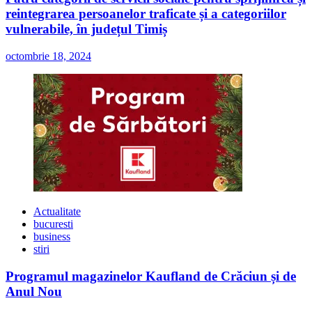
reintegrarea persoanelor traficate și a categoriilor
vulnerabile, în județul Timiș
octombrie 18, 2024
Actualitate
bucuresti
business
stiri
Programul magazinelor Kaufland de Crăciun și de
Anul Nou