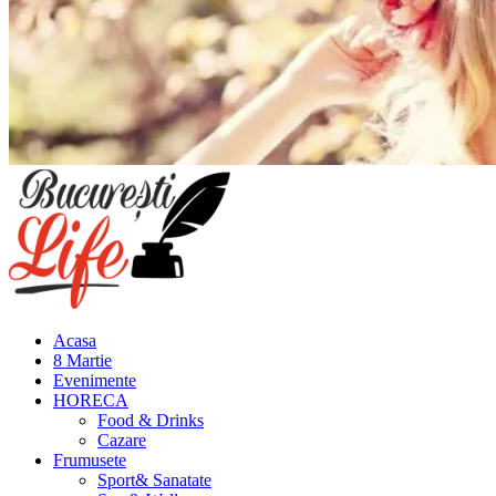
Meniu
principal
Acasa
8 Martie
Evenimente
HORECA
Food & Drinks
Cazare
Frumusete
Sport& Sanatate