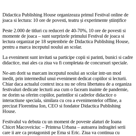
Didactica Publishing House organizeaza primul Festival online de
joaca si lectura: 10 ore de povesti, teatru și experimente științifice
Peste 2.000 de titluri cu reduceri de 40-70%, 10 ore de povesti si
momente de joaca – sunt surprizele primului Festival de joaca si
lectura organizat pe 18 septembrie de Didactica Publishing House,
pentru a marca inceputul noului an scolar.
La eveniment sunt invitati sa participe copii si parinti, bunici si cadre
didactice, mai ales ca ziua va fi completata de concursuri speciale.
Ne-am dorit sa marcam inceputul noului an scolar intr-un mod
inedit, prin intermediul unui eveniment dedicat copiilor si lecturii.
Chiar daca actualul context inca nu ne ofera libertatea de a organiza
festivaluri dedicate lecturii asa cum o faceam inainte de pandemie,
ne dorim sa oferim copiilor, parintilor si cadrelor didactice o
interactiune speciala, similara cu cea a evenimentelor offline, a
precizat Florentina Ion, CEO si fondator Didactica Publishing
House.
Festivalul va debuta cu un moment de poveste alaturi de Ioana
Chicet Macoveiciuc – Printesa Urbana – autoarea indragitei serii
care ii are ca protagonisti pe Ema si Eric. Ziua va continua cu