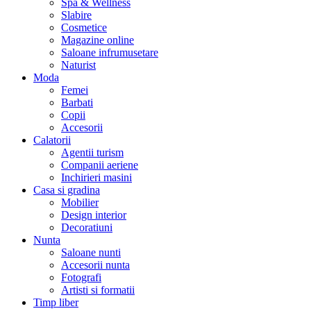
Spa & Wellness
Slabire
Cosmetice
Magazine online
Saloane infrumusetare
Naturist
Moda
Femei
Barbati
Copii
Accesorii
Calatorii
Agentii turism
Companii aeriene
Inchirieri masini
Casa si gradina
Mobilier
Design interior
Decoratiuni
Nunta
Saloane nunti
Accesorii nunta
Fotografi
Artisti si formatii
Timp liber