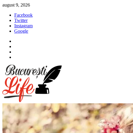
Sari
august 9, 2026
la
Facebook
conținut
Twitter
Instagram
Google
Facebook
Twitter
Instagram
Google