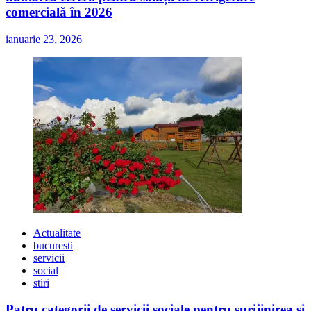
comercială în 2026
ianuarie 23, 2026
Actualitate
bucuresti
servicii
social
stiri
Patru categorii de servicii sociale pentru sprijinirea și