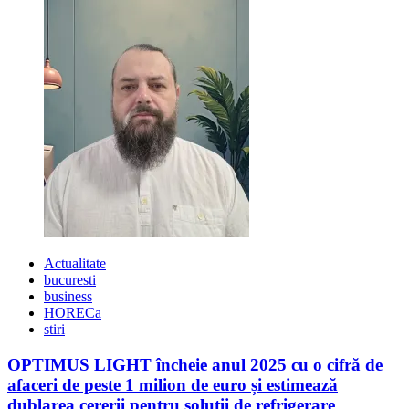
Actualitate
bucuresti
business
HORECa
stiri
OPTIMUS LIGHT încheie anul 2025 cu o cifră de
afaceri de peste 1 milion de euro și estimează
dublarea cererii pentru soluții de refrigerare