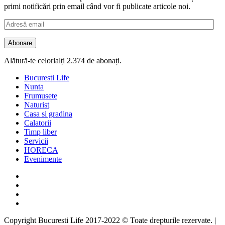
primi notificări prin email când vor fi publicate articole noi.
Adresă
email
Abonare
Alătură-te celorlalți 2.374 de abonați.
Bucuresti Life
Nunta
Frumusete
Naturist
Casa si gradina
Calatorii
Timp liber
Servicii
HORECA
Evenimente
Facebook
Twitter
Instagram
Google
Copyright Bucuresti Life 2017-2022 © Toate drepturile rezervate.
|