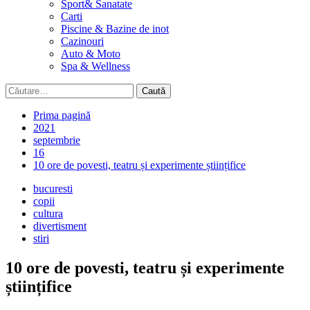
Sport& Sanatate
Carti
Piscine & Bazine de inot
Cazinouri
Auto & Moto
Spa & Wellness
Caută
după:
Prima pagină
2021
septembrie
16
10 ore de povesti, teatru și experimente științifice
bucuresti
copii
cultura
divertisment
stiri
10 ore de povesti, teatru și experimente
științifice