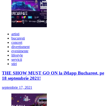
artisti
bucuresti
concert
divertisment
evenimente
lifestyle
servicii
stiri
THE SHOW MUST GO ON la iMapp Bucharest, pe
18 septembrie 2021!
septembrie 17, 2021