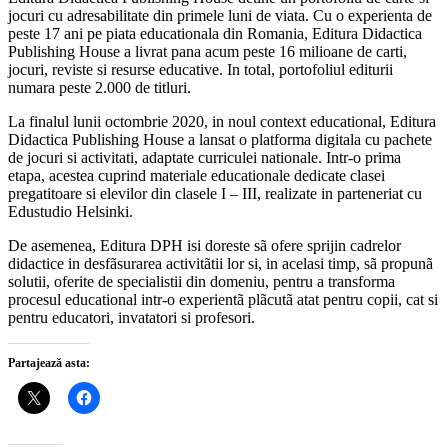
jocuri cu adresabilitate din primele luni de viata. Cu o experienta de
peste 17 ani pe piata educationala din Romania, Editura Didactica
Publishing House a livrat pana acum peste 16 milioane de carti,
jocuri, reviste si resurse educative. In total, portofoliul editurii
numara peste 2.000 de titluri.
La finalul lunii octombrie 2020, in noul context educational, Editura
Didactica Publishing House a lansat o platforma digitala cu pachete
de jocuri si activitati, adaptate curriculei nationale. Intr-o prima
etapa, acestea cuprind materiale educationale dedicate clasei
pregatitoare si elevilor din clasele I – III, realizate in parteneriat cu
Edustudio Helsinki.
De asemenea, Editura DPH isi doreste sã ofere sprijin cadrelor
didactice in desfãsurarea activitãtii lor si, in acelasi timp, sã propunã
solutii, oferite de specialistii din domeniu, pentru a transforma
procesul educational intr-o experientã plãcutã atat pentru copii, cat si
pentru educatori, invatatori si profesori.
Partajează asta: