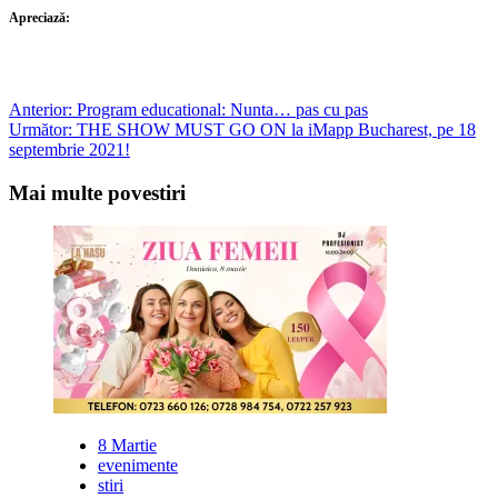
Apreciază:
Post
Anterior:
Program educational: Nunta… pas cu pas
Următor:
THE SHOW MUST GO ON la iMapp Bucharest, pe 18
navigation
septembrie 2021!
Mai multe povestiri
8 Martie
evenimente
stiri