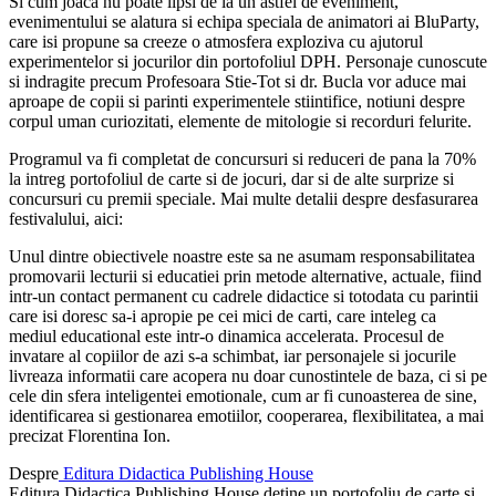
Si cum joaca nu poate lipsi de la un astfel de eveniment,
evenimentului se alatura si echipa speciala de animatori ai BluParty,
care isi propune sa creeze o atmosfera exploziva cu ajutorul
experimentelor si jocurilor din portofoliul DPH. Personaje cunoscute
si indragite precum Profesoara Stie-Tot si dr. Bucla vor aduce mai
aproape de copii si parinti experimentele stiintifice, notiuni despre
corpul uman curiozitati, elemente de mitologie si recorduri felurite.
Programul va fi completat de concursuri si reduceri de pana la 70%
la intreg portofoliul de carte si de jocuri, dar si de alte surprize si
concursuri cu premii speciale. Mai multe detalii despre desfasurarea
festivalului, aici:
Unul dintre obiectivele noastre este sa ne asumam responsabilitatea
promovarii lecturii si educatiei prin metode alternative, actuale, fiind
intr-un contact permanent cu cadrele didactice si totodata cu parintii
care isi doresc sa-i apropie pe cei mici de carti, care inteleg ca
mediul educational este intr-o dinamica accelerata. Procesul de
invatare al copiilor de azi s-a schimbat, iar personajele si jocurile
livreaza informatii care acopera nu doar cunostintele de baza, ci si pe
cele din sfera inteligentei emotionale, cum ar fi cunoasterea de sine,
identificarea si gestionarea emotiilor, cooperarea, flexibilitatea, a mai
precizat Florentina Ion.
Despre
Editura Didactica Publishing House
Editura Didactica Publishing House detine un portofoliu de carte si