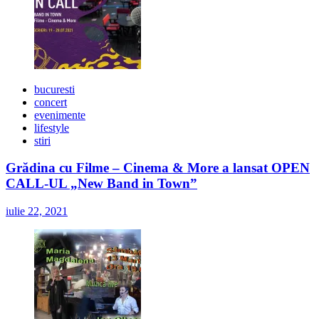
bucuresti
concert
evenimente
lifestyle
stiri
Grădina cu Filme – Cinema & More a lansat OPEN
CALL-UL „New Band in Town”
iulie 22, 2021