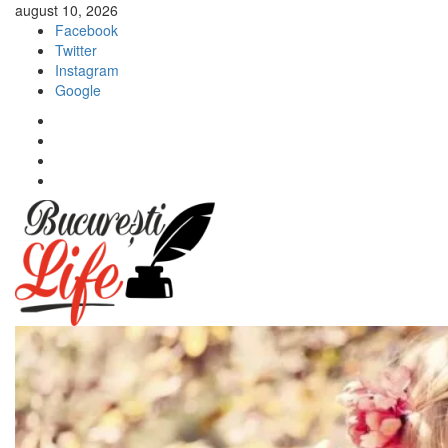
Sari
august 10, 2026
la
Facebook
conținut
Twitter
Instagram
Google
Facebook
Twitter
Instagram
Google