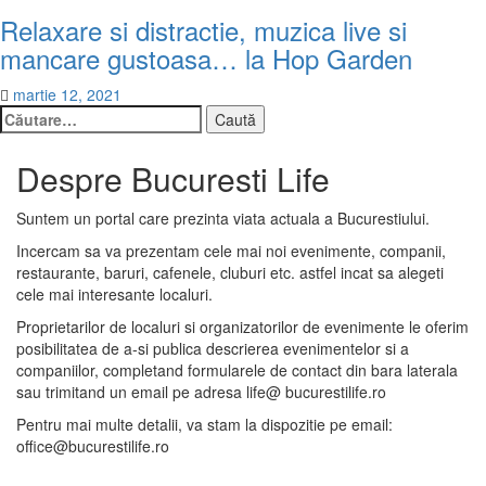
Relaxare si distractie, muzica live si
mancare gustoasa… la Hop Garden
martie 12, 2021
Caută
după:
Despre Bucuresti Life
Suntem un portal care prezinta viata actuala a Bucurestiului.
Incercam sa va prezentam cele mai noi evenimente, companii,
restaurante, baruri, cafenele, cluburi etc. astfel incat sa alegeti
cele mai interesante localuri.
Proprietarilor de localuri si organizatorilor de evenimente le oferim
posibilitatea de a-si publica descrierea evenimentelor si a
companiilor, completand formularele de contact din bara laterala
sau trimitand un email pe adresa life@ bucurestilife.ro
Pentru mai multe detalii, va stam la dispozitie pe email:
office@bucurestilife.ro