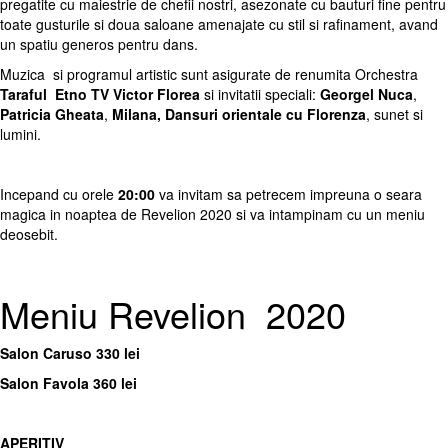
pregatite cu maiestrie de chefii nostri, asezonate cu bauturi fine pentru
toate gusturile si doua saloane amenajate cu stil si rafinament, avand
un spatiu generos pentru dans.
Muzica si programul artistic sunt asigurate de renumita Orchestra
Taraful Etno TV Victor Florea
si invitatii speciali:
Georgel Nuca
,
Patricia Gheata
,
Milana,
Dansuri orientale cu Florenza
, sunet si
lumini.
Incepand cu orele
20:00
va invitam sa petrecem impreuna o seara
magica in noaptea de
Revelion 2020
si va intampinam cu un meniu
deosebit.
Meniu Revelion 2020
Salon Caruso 330 lei
Salon Favola 360 lei
APERITIV