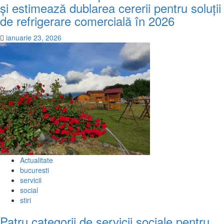
și estimează dublarea cererii pentru soluții
de refrigerare comercială în 2026
ianuarie 23, 2026
Actualitate
bucuresti
servicii
social
stiri
Patru categorii de servicii sociale pentru