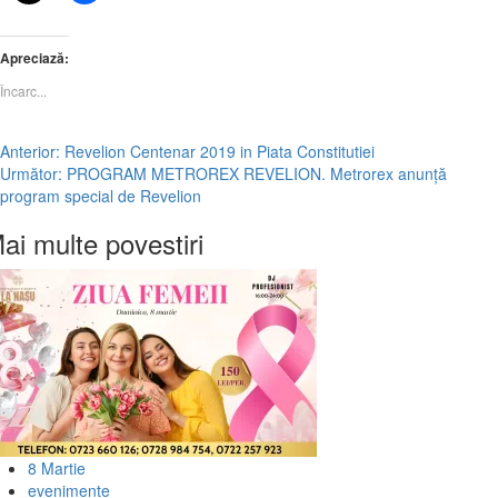
Apreciază:
Încarc...
Post
Anterior:
Revelion Centenar 2019 in Piata Constitutiei
Următor:
PROGRAM METROREX REVELION. Metrorex anunță
navigation
program special de Revelion
ai multe povestiri
8 Martie
evenimente