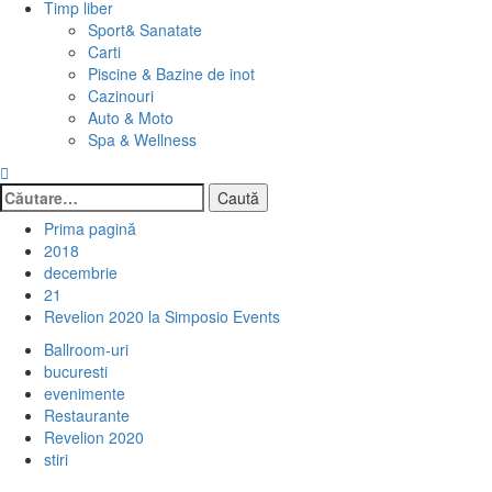
Timp liber
Sport& Sanatate
Carti
Piscine & Bazine de inot
Cazinouri
Auto & Moto
Spa & Wellness
Caută
după:
Prima pagină
2018
decembrie
21
Revelion 2020 la Simposio Events
Ballroom-uri
bucuresti
evenimente
Restaurante
Revelion 2020
stiri