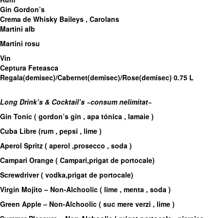
Gin Gordon’s
Crema de Whisky Baileys , Carolans
Martini alb
Martini rosu
Vin
Ceptura Feteasca
Regala(demisec)/Cabernet(demisec)/Rose(demisec) 0.75 L
Long Drink’s & Cocktail’s
~
consum nelimitat
~
Gin Tonic ( gordon’s gin , apa tónica , lamaie )
Cuba Libre (rum , pepsi , lime )
Aperol Spritz ( aperol ,prosecco , soda )
Campari Orange ( Campari,prigat de portocale)
Screwdriver ( vodka,prigat de portocale)
Virgin Mojito – Non-Alchoolic ( lime , menta , soda )
Green Apple – Non-Alchoolic ( suc mere verzi , lime )