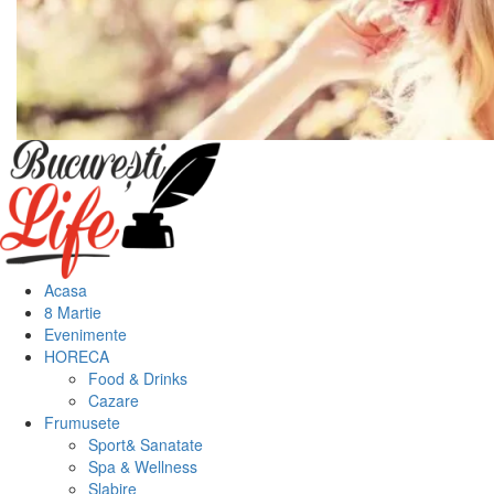
Meniu
principal
Acasa
8 Martie
Evenimente
HORECA
Food & Drinks
Cazare
Frumusete
Sport& Sanatate
Spa & Wellness
Slabire