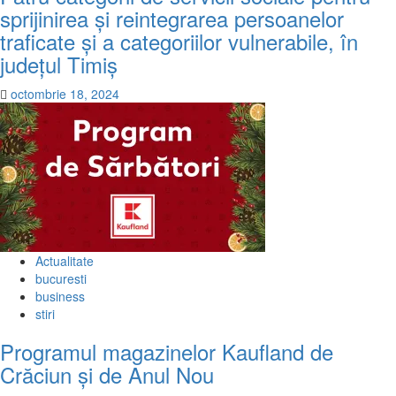
sprijinirea și reintegrarea persoanelor
traficate și a categoriilor vulnerabile, în
județul Timiș
octombrie 18, 2024
Actualitate
bucuresti
business
stiri
Programul magazinelor Kaufland de
Crăciun și de Anul Nou