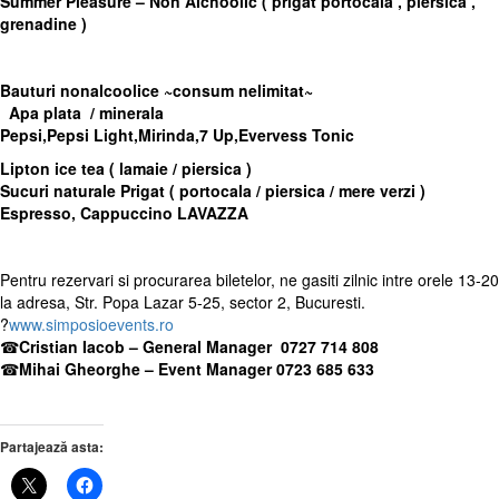
Summer Pleasure – Non Alchoolic ( prigat portocala , piersica ,
grenadine )
Bauturi nonalcoolice
~
consum nelimitat
~
Apa plata / minerala
Pepsi
,Pepsi Light,
Mirinda,7 Up,Evervess Tonic
Lipton ice tea ( lamaie / piersica )
Sucuri naturale Prigat ( portocala / piersica / mere verzi )
Espresso, Cappuccino LAVAZZA
Pentru rezervari si procurarea biletelor, ne gasiti zilnic intre orele 13-20
la adresa, Str. Popa Lazar 5-25, sector 2, Bucuresti.
?
www.simposioevents.ro
☎
Cristian Iacob – General Manager 0727 714 808
☎
Mihai Gheorghe – Event Manager 0723 685 633
Partajează asta: