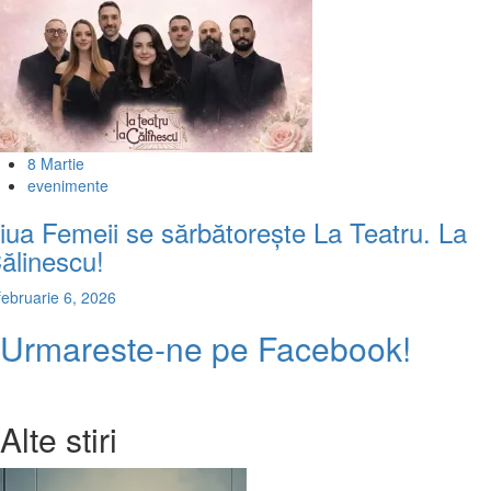
8 Martie
evenimente
iua Femeii se sărbătorește La Teatru. La
ălinescu!
februarie 6, 2026
Urmareste-ne pe Facebook!
Alte stiri