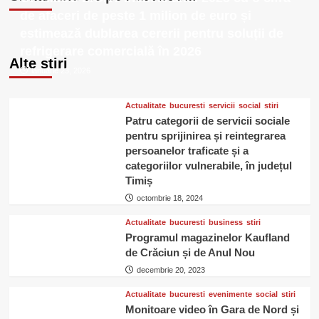
de afaceri de peste 1 milion de euro și
estimează dublarea cererii pentru soluții de
refrigerare comercială în 2026
Alte stiri
ianuarie 23, 2026
Actualitate
bucuresti
servicii
social
stiri
Patru categorii de servicii sociale
pentru sprijinirea și reintegrarea
persoanelor traficate și a
categoriilor vulnerabile, în județul
Timiș
octombrie 18, 2024
Actualitate
bucuresti
business
stiri
Programul magazinelor Kaufland
de Crăciun și de Anul Nou
decembrie 20, 2023
Actualitate
bucuresti
evenimente
social
stiri
Monitoare video în Gara de Nord și