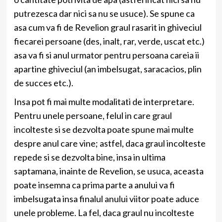
putrezesca dar nici sa nu se usuce). Se spune ca
asa cum va fi de Revelion graul rasarit in ghiveciul
fiecarei persoane (des, inalt, rar, verde, uscat etc.)
asa va fi si anul urmator pentru persoana careia ii
apartine ghiveciul (an imbelsugat, saracacios, plin
de succes etc.).
Insa pot fi mai multe modalitati de interpretare.
Pentru unele persoane, felul in care graul
incolteste si se dezvolta poate spune mai multe
despre anul care vine; astfel, daca graul incolteste
repede si se dezvolta bine, insa in ultima
saptamana, inainte de Revelion, se usuca, aceasta
poate insemna ca prima parte a anului va fi
imbelsugata insa finalul anului viitor poate aduce
unele probleme. La fel, daca graul nu incolteste