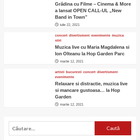
Grădina cu Filme – Cinema & More
a lansat OPEN CALL-UL „New
Band in Town”
iulie 22, 2021
concert
divertisment
evenimente
muzica
stiri
Muzica live cu Maria Magdalena si
Ion Olteanu la Hop Garden Parc
martie 12, 2021
artisti
bucuresti
concert
divertisment
evenimente
Relaxare si distractie, muzica live
si mancare gustoasa… la Hop
Garden
martie 12, 2021
Caută
după: