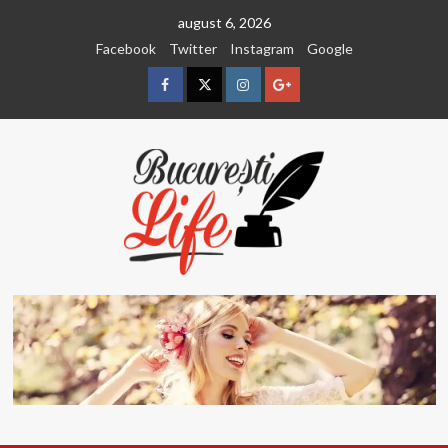
Sari
august 6, 2026
la
Facebook
Twitter
Instagram
Google
conținut
Facebook
Twitter
Instagram
Google