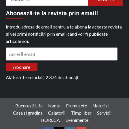
după:
Abonează-te la revista prin email!
Introdu adresa de email pentru a te abona la aceasta revista
și vei primi notificări prin email când vor fi publicate
articole noi.
Adresă
email
Abonare
Alătură-te celorlalți 2.374 de abonați.
Bucuresti Life
Nunta
Frumusete
Naturist
Casa si gradina
Calatorii
Timp liber
Servicii
HORECA
Evenimente