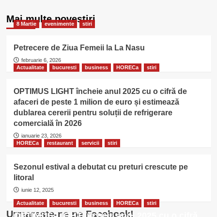
Mai multe povestiri
8 Martie
evenimente
stiri
Petrecere de Ziua Femeii la La Nasu
februarie 6, 2026
Actualitate
bucuresti
business
HORECa
stiri
OPTIMUS LIGHT încheie anul 2025 cu o cifră de
afaceri de peste 1 milion de euro și estimează
dublarea cererii pentru soluții de refrigerare
comercială în 2026
ianuarie 23, 2026
HORECa
restaurant
servicii
stiri
Sezonul estival a debutat cu preturi crescute pe
litoral
iunie 12, 2025
Actualitate
bucuresti
business
HORECa
stiri
Urmareste-ne pe Facebook!
OPTIMUS LIGHT încheie anul 2025 cu o cifră