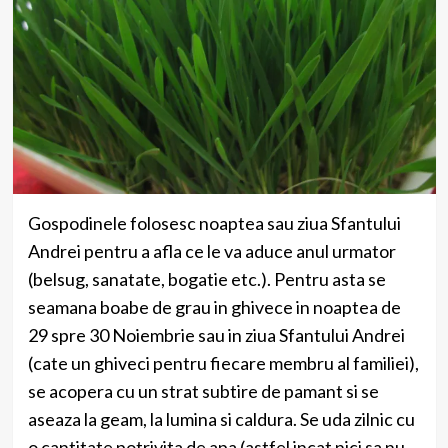
Gospodinele folosesc noaptea sau ziua Sfantului
Andrei pentru a afla ce le va aduce anul urmator
(belsug, sanatate, bogatie etc.). Pentru asta se
seamana boabe de grau in ghivece in noaptea de
29 spre 30 Noiembrie sau in ziua Sfantului Andrei
(cate un ghiveci pentru fiecare membru al familiei),
se acopera cu un strat subtire de pamant si se
aseaza la geam, la lumina si caldura. Se uda zilnic cu
o cantitate potrivita de apa (astfel incat nici sa nu