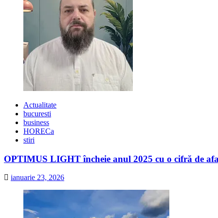
Actualitate
bucuresti
business
HORECa
stiri
OPTIMUS LIGHT încheie anul 2025 cu o cifră de afaceri
ianuarie 23, 2026