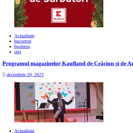
Actualitate
bucuresti
business
stiri
Programul magazinelor Kaufland de Crăciun și de A
decembrie 20, 2023
Actualitate