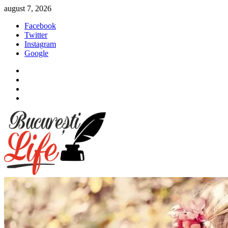
Sari
august 7, 2026
la
Facebook
conținut
Twitter
Instagram
Google
Facebook
Twitter
Instagram
Google