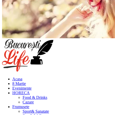
Meniu
principal
Acasa
8 Martie
Evenimente
HORECA
Food & Drinks
Cazare
Frumusete
Sport& Sanatate