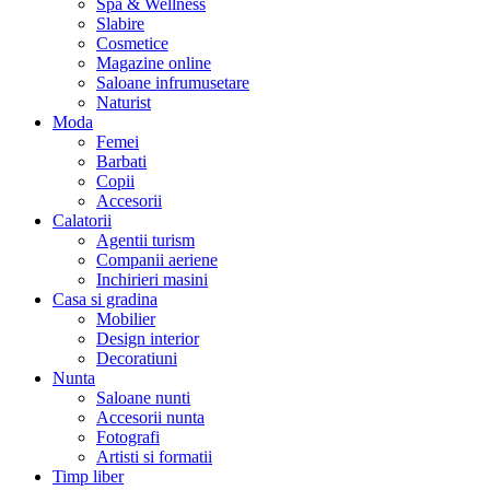
Spa & Wellness
Slabire
Cosmetice
Magazine online
Saloane infrumusetare
Naturist
Moda
Femei
Barbati
Copii
Accesorii
Calatorii
Agentii turism
Companii aeriene
Inchirieri masini
Casa si gradina
Mobilier
Design interior
Decoratiuni
Nunta
Saloane nunti
Accesorii nunta
Fotografi
Artisti si formatii
Timp liber