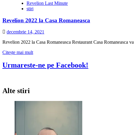
Revelion Last Minute
stiri
Revelion 2022 la Casa Romaneasca
decembrie 14, 2021
Revelion 2022 la Casa Romaneasca Restaurant Casa Romaneasca va invit
Citește
Citește mai mult
mai
multe
Urmareste-ne pe Facebook!
despre
Revelion
2022
la
Alte stiri
Casa
Romaneasca