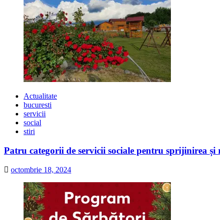
Actualitate
bucuresti
servicii
social
stiri
Patru categorii de servicii sociale pentru sprijinirea și
octombrie 18, 2024