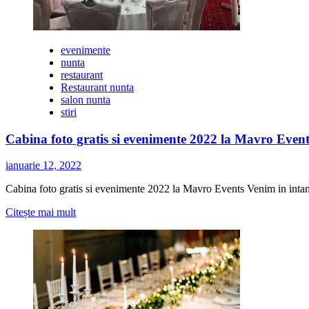
evenimente
nunta
restaurant
Restaurant nunta
salon nunta
stiri
Cabina foto gratis si evenimente 2022 la Mavro Event
ianuarie 12, 2022
Cabina foto gratis si evenimente 2022 la Mavro Events Venim in i
Citește
Citește mai mult
mai
multe
despre
Cabina
foto
gratis
si