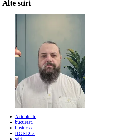
Alte stiri
–
date
posibile
Actualitate
bucuresti
business
HORECa
stiri