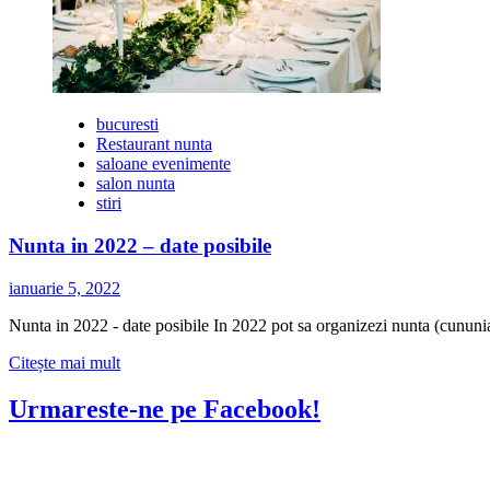
evenimente
2022
la
Mavro
Events
bucuresti
Restaurant nunta
saloane evenimente
salon nunta
stiri
Nunta in 2022 – date posibile
ianuarie 5, 2022
Nunta in 2022 - date posibile In 2022 pot sa organizezi nunta (cununia r
Citește
Citește mai mult
mai
multe
Urmareste-ne pe Facebook!
despre
Nunta
in
2022