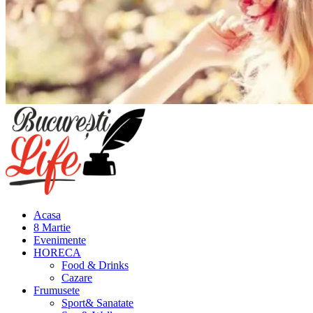
Meniu
principal
Acasa
8 Martie
Evenimente
HORECA
Food & Drinks
Cazare
Frumusete
Sport& Sanatate