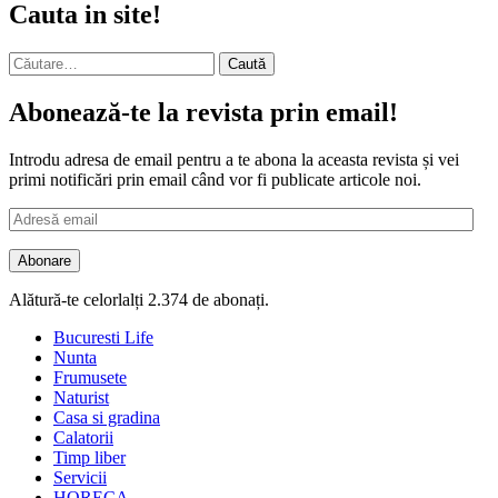
Cauta in site!
Caută
după:
Abonează-te la revista prin email!
Introdu adresa de email pentru a te abona la aceasta revista și vei
primi notificări prin email când vor fi publicate articole noi.
Adresă
email
Abonare
Alătură-te celorlalți 2.374 de abonați.
Bucuresti Life
Nunta
Frumusete
Naturist
Casa si gradina
Calatorii
Timp liber
Servicii
HORECA