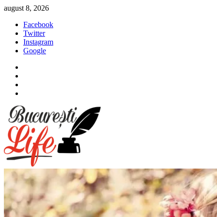
Sari
august 8, 2026
la
Facebook
conținut
Twitter
Instagram
Google
Facebook
Twitter
Instagram
Google