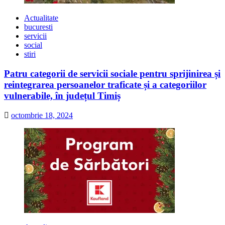
Actualitate
bucuresti
servicii
social
stiri
Patru categorii de servicii sociale pentru sprijinirea și
reintegrarea persoanelor traficate și a categoriilor
vulnerabile, în județul Timiș
octombrie 18, 2024