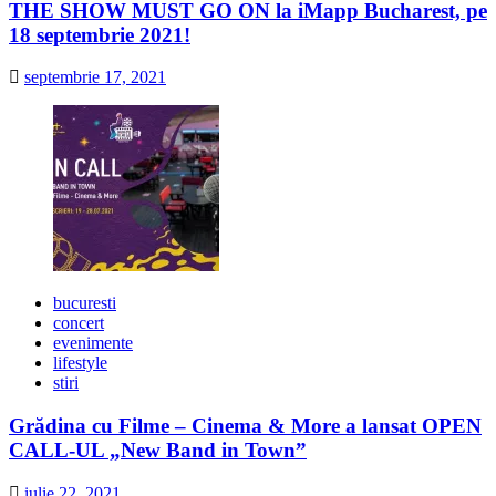
THE SHOW MUST GO ON la iMapp Bucharest, pe
18 septembrie 2021!
septembrie 17, 2021
bucuresti
concert
evenimente
lifestyle
stiri
Grădina cu Filme – Cinema & More a lansat OPEN
CALL-UL „New Band in Town”
iulie 22, 2021