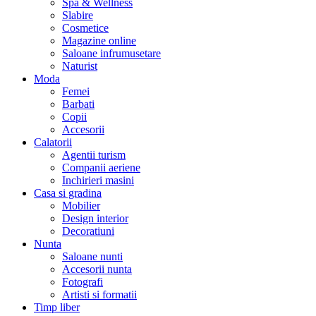
Spa & Wellness
Slabire
Cosmetice
Magazine online
Saloane infrumusetare
Naturist
Moda
Femei
Barbati
Copii
Accesorii
Calatorii
Agentii turism
Companii aeriene
Inchirieri masini
Casa si gradina
Mobilier
Design interior
Decoratiuni
Nunta
Saloane nunti
Accesorii nunta
Fotografi
Artisti si formatii
Timp liber