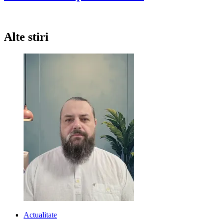
despre
Revelion
2022
la
Alte stiri
Gradina
Vlahiia
Actualitate