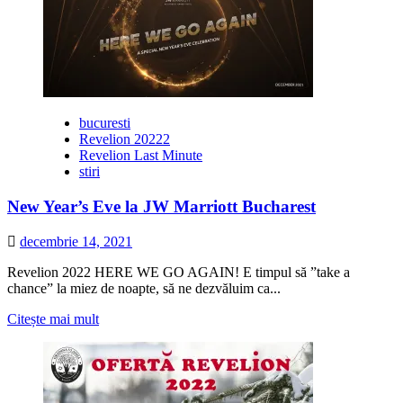
Revelion
2022
la
New
Burlesque
Events
bucuresti
Revelion 20222
Revelion Last Minute
stiri
New Year’s Eve la JW Marriott Bucharest
decembrie 14, 2021
Revelion 2022 HERE WE GO AGAIN! E timpul să ”take a
chance” la miez de noapte, să ne dezvăluim ca...
Citește
Citește mai mult
mai
multe
despre
New
Year’s