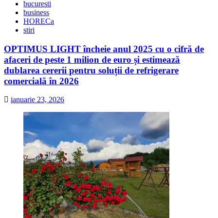
bucuresti
business
HORECa
stiri
OPTIMUS LIGHT încheie anul 2025 cu o cifră de
afaceri de peste 1 milion de euro și estimează
dublarea cererii pentru soluții de refrigerare
comercială în 2026
ianuarie 23, 2026