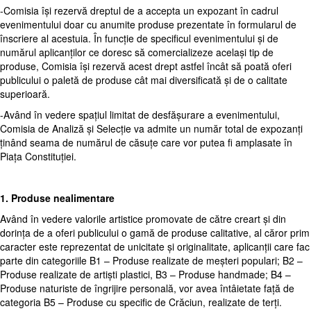
-Comisia își rezervă dreptul de a accepta un expozant în cadrul
evenimentului doar cu anumite produse prezentate în formularul de
înscriere al acestuia. În funcție de specificul evenimentului și de
numărul aplicanților ce doresc să comercializeze același tip de
produse, Comisia își rezervă acest drept astfel încât să poată oferi
publicului o paletă de produse cât mai diversificată și de o calitate
superioară.
-Având în vedere spațiul limitat de desfășurare a evenimentului,
Comisia de Analiză și Selecție va admite un număr total de expozanți
ținând seama de numărul de căsuțe care vor putea fi amplasate în
Piața Constituției.
1. Produse nealimentare
Având în vedere valorile artistice promovate de către creart și din
dorința de a oferi publicului o gamă de produse calitative, al căror prim
caracter este reprezentat de unicitate și originalitate, aplicanții care fac
parte din categoriile B1 – Produse realizate de meșteri populari; B2 –
Produse realizate de artiști plastici, B3 – Produse handmade; B4 –
Produse naturiste de îngrijire personală, vor avea întâietate față de
categoria B5 – Produse cu specific de Crăciun, realizate de terți.