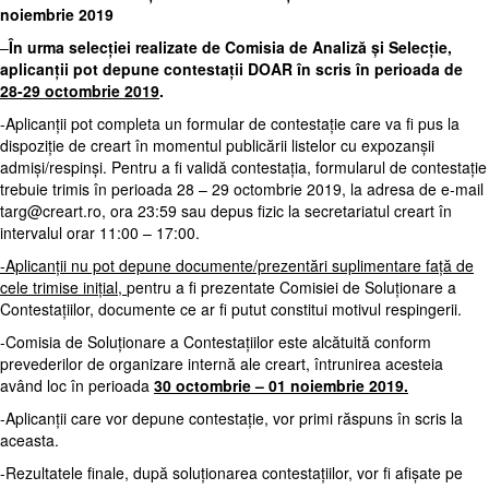
noiembrie 2019
–
În urma selecției realizate de Comisia de Analiză și Selecție,
aplicanții pot depune contestații DOAR în scris în perioada de
28-29 octombrie 2019
.
-Aplicanții pot completa un formular de contestație care va fi pus la
dispoziție de creart în momentul publicării listelor cu expozanșii
admiși/respinși. Pentru a fi validă contestația, formularul de contestație
trebuie trimis în perioada 28 – 29 octombrie 2019, la adresa de e-mail
targ@creart.ro
, ora 23:59 sau depus fizic la secretariatul creart în
intervalul orar 11:00 – 17:00.
-Aplicanții nu pot depune documente/prezentări suplimentare față de
cele trimise inițial,
pentru a fi prezentate Comisiei de Soluționare a
Contestațiilor, documente ce ar fi putut constitui motivul respingerii.
-Comisia de Soluționare a Contestațiilor este alcătuită conform
prevederilor de organizare internă ale creart, întrunirea acesteia
având loc în perioada
30 octombrie – 01 noiembrie 2019.
-Aplicanții care vor depune contestație, vor primi răspuns în scris la
aceasta.
-Rezultatele finale, după soluționarea contestațiilor, vor fi afișate pe