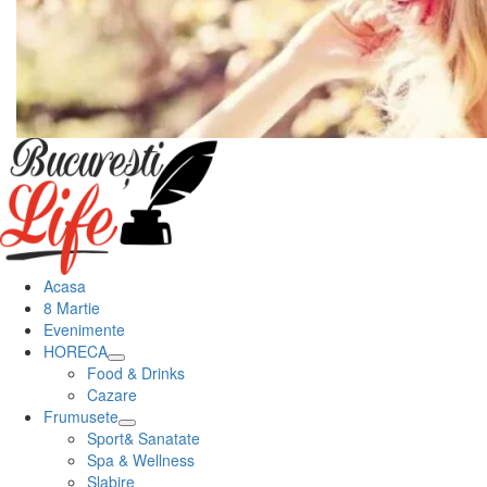
Meniu
principal
Acasa
8 Martie
Evenimente
HORECA
Food & Drinks
Cazare
Frumusete
Sport& Sanatate
Spa & Wellness
Slabire