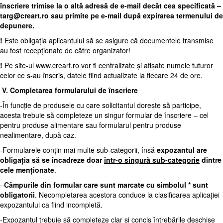
înscriere trimise la o altă adresă de e-mail decât cea specificată –
targ@creart.ro
sau primite pe e-mail după expirarea termenului de
depunere.
!
Este obligația aplicantului să se asigure că documentele transmise
au fost recepționate de către organizator!
!
Pe site-ul
www.creart.ro
vor fi centralizate și afișate numele tuturor
celor ce s-au înscris, datele fiind actualizate la fiecare 24 de ore.
V.
Completarea formularului de înscriere
-În funcție de produsele cu care solicitantul dorește să participe,
acesta trebuie să completeze un singur formular de înscriere – cel
pentru produse alimentare sau formularul pentru produse
nealimentare, după caz.
-Formularele conțin mai multe sub-categorii, însă
expozantul are
obligația să se încadreze doar
într-o singură sub-categorie
dintre
cele menționate
.
–
Câmpurile din formular care sunt marcate cu simbolul * sunt
obligatorii
. Necompletarea acestora conduce la clasificarea aplicației
expozantului ca fiind incompletă.
-Expozantul trebuie să completeze clar și concis întrebările deschise