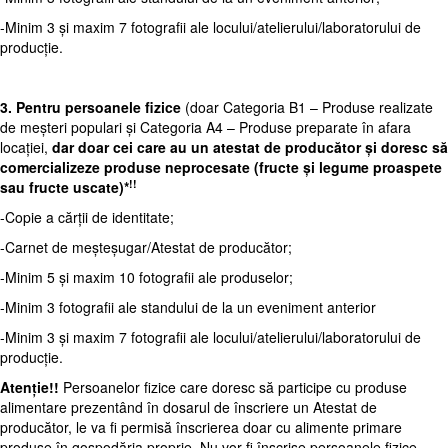
-Minim 3 și maxim 7 fotografii ale locului/atelierului/laboratorului de
producție.
3. Pentru persoanele fizice
(doar Categoria B1 – Produse realizate
de meșteri populari și Categoria A4 – Produse preparate în afara
locației,
dar doar cei care au un atestat de producător și doresc să
comercializeze produse neprocesate (fructe și legume proaspete
!!
sau fructe uscate)*
-Copie a cărții de identitate;
-Carnet de meșteșugar/Atestat de producător;
-Minim 5 și maxim 10 fotografii ale produselor;
-Minim 3 fotografii ale standului de la un eveniment anterior
-Minim 3 și maxim 7 fotografii ale locului/atelierului/laboratorului de
producție.
Atenție!!
Persoanelor fizice care doresc să participe cu produse
alimentare prezentând în dosarul de înscriere un Atestat de
producător, le va fi permisă înscrierea doar cu alimente primare
produse în gospodăria proprie. Nu vor fi înscrise persoanele fizice