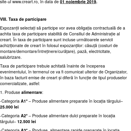
site-ul
www.creart.ro
, în data de
01 noiembrie 2019
.
VIII. Taxa de participare
Expozanții selectați să participe vor avea obligația contractuală de a
achita taxa de participare stabilită de Consiliul de Administrație al
creart. În taxa de participare sunt incluse următoarele servicii
achiziționate de creart în folosul expozanților: căsuță (costuri de
montare/demontare/întreținere/curățare), pază, electricitate,
salubrizare.
Taxa de participare trebuie achitată înainte de începerea
evenimentului, în termenul ce va fi comunicat ulterior de Organizator,
în baza facturii emise de creart și diferă în funcție de tipul produselor
comercializate, astfel:
1. Produse
alimentare
:
-Categoria
A1*
– Produse alimentare preparate în locația târgului–
25.000 lei
-Categoria
A2*
– Produse alimentare dulci preparate în locația
târgului–
12.500
lei
-Categoria
A3*
– Produse alimentare rapide preparate în locația