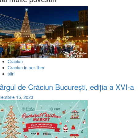
Craciun
Craciun in aer liber
stiri
ârgul de Crăciun București, ediția a XVI-a
iembrie 15, 2023