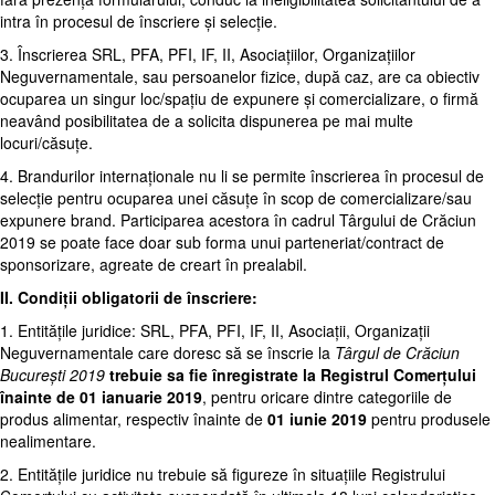
intra în procesul de înscriere și selecție.
3. Înscrierea SRL, PFA, PFI, IF, II, Asociațiilor, Organizațiilor
Neguvernamentale, sau persoanelor fizice, după caz, are ca obiectiv
ocuparea un singur loc/spațiu de expunere și comercializare, o firmă
neavând posibilitatea de a solicita dispunerea pe mai multe
locuri/căsuțe.
4. Brandurilor internaționale nu li se permite înscrierea în procesul de
selecție pentru ocuparea unei căsuțe în scop de comercializare/sau
expunere brand. Participarea acestora în cadrul Târgului de Crăciun
2019 se poate face doar sub forma unui parteneriat/contract de
sponsorizare, agreate de creart în prealabil.
II. Condiții obligatorii de înscriere:
1. Entitățile juridice: SRL, PFA, PFI, IF, II, Asociații, Organizații
Neguvernamentale care doresc să se înscrie la
Târgul de Crăciun
București 2019
trebuie sa fie înregistrate la Registrul Comerțului
înainte de 01 ianuarie 2019
, pentru oricare dintre categoriile de
produs alimentar, respectiv înainte de
01 iunie 2019
pentru produsele
nealimentare.
2. Entitățile juridice nu trebuie să figureze în situațiile Registrului