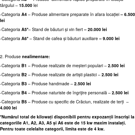
târgului –
15.000
lei
-Categoria
A4
– Produse alimentare preparate în afara locației
– 6.500
lei
-Categoria
A5*
– Stand de băuturi și vin fiert
–
20.
000
lei
-Categoria
A6*
– Stand de cafea și băuturi auxiliare
– 9.000 lei
2. Produse
nealimentare:
-Categoria
B1
– Produse realizate de meșteri populari –
2.500 lei
-Categoria
B2
– Produse realizate de artiști plastici –
2.500 lei
-Categoria
B3
– Produse handmade –
2.500 lei
-Categoria
B4
– Produse naturiste de îngrijire personală –
2.500 lei
-Categoria
B5
– Produse cu specific de Crăciun, realizate de terți –
4.000 lei
*Numărul total de kilowați disponibili pentru expozanții înscriși la
categoriile A1, A2, A3, A5 și A6 este de 15 kw maxim instalați.
Pentru toate celelalte categorii, limita este de 4 kw.