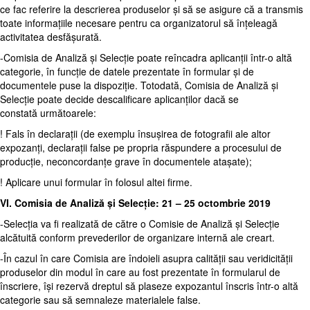
ce fac referire la descrierea produselor și să se asigure că a transmis
toate informațiile necesare pentru ca organizatorul să înțeleagă
activitatea desfășurată.
-Comisia de Analiză și Selecție poate reîncadra aplicanții într-o altă
categorie, în funcție de datele prezentate în formular și de
documentele puse la dispoziție. Totodată, Comisia de Analiză și
Selecție poate decide descalificare aplicanților dacă se
constată următoarele:
! Fals în declarații (de exemplu însușirea de fotografii ale altor
expozanți, declarații false pe propria răspundere a procesului de
producție, neconcordanțe grave în documentele atașate);
! Aplicare unui formular în folosul altei firme.
VI. Comisia de Analiză și Selecție: 21 – 25 octombrie 2019
-Selecția va fi realizată de către o Comisie de Analiză și Selecție
alcătuită conform prevederilor de organizare internă ale creart.
-În cazul în care Comisia are îndoieli asupra calității sau veridicității
produselor din modul în care au fost prezentate în formularul de
înscriere, își rezervă dreptul să plaseze expozantul înscris într-o altă
categorie sau să semnaleze materialele false.