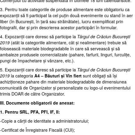
Comerțului cu activitate suspendată în ultimele 18 luni calendaristice.
3. Pentru toate categoriile de produse alimentare este obligatoriu ca
expozanții să fi participat la cel puțin două evenimente cu stand în aer
liber (în București, în țară sau străinătate), lucru exemplificat prin
fotografii, dar și prin descrierea acestor participări în formular.
4. Expozanții care doresc să participe la
Târgul de Crăciun București
2019
(atât la categoriile alimentare, cât și nealimentare) trebuie să
folosească materiale biodegradabile în care să servească și să
ambaleze produsele comercializate (pahare, farfurii, linguri, furculițe,
pungi de împachetare și vânzare, etc.).
5. Expozanții care doresc să participe la
Târgul de Crăciun București
2019
la categoria
A4 – Băuturi și Vin fiert
sunt obligați să își
achiziționeze pahare din materiale biodegradabile de dimensiunea
comunicată de Organizator și personalizate cu logo-ul evenimentului
trimis DOAR de către Organizator.
III. Documente obligatorii de anexat:
1. Pentru SRL, PFA, PFI, IF, II:
-Copie a cărții de identitate a administratorului;
-Certificat de Înregistrare Fiscală (CUI);