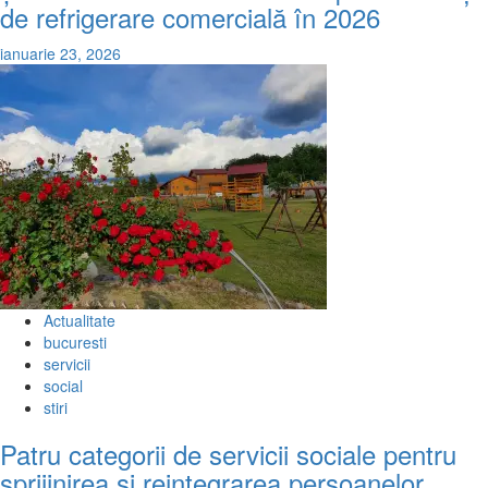
de refrigerare comercială în 2026
ianuarie 23, 2026
Actualitate
bucuresti
servicii
social
stiri
Patru categorii de servicii sociale pentru
sprijinirea și reintegrarea persoanelor