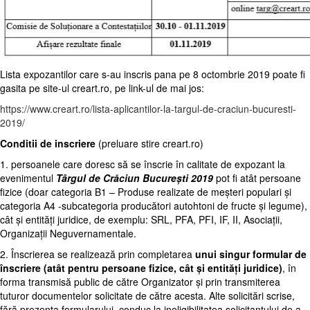
Lista expozantilor care s-au inscris pana pe 8 octombrie 2019 poate fi
gasita pe site-ul creart.ro, pe link-ul de mai jos:
https://www.creart.ro/lista-aplicantilor-la-targul-de-craciun-bucuresti-
2019/
Conditii de inscriere
(preluare stire creart.ro)
1. persoanele care doresc să se înscrie în calitate de expozant la
evenimentul
Târgul de Crăciun București 2019
pot fi atât persoane
fizice (doar categoria B1 – Produse realizate de meșteri populari și
categoria A4 -subcategoria producători autohtoni de fructe și legume),
cât și entități juridice, de exemplu: SRL, PFA, PFI, IF, II, Asociații,
Organizații Neguvernamentale.
2. Înscrierea se realizează prin completarea
unui singur formular de
înscriere (atât pentru persoane fizice, cât și entități juridice)
, în
forma transmisă public de către Organizator și prin transmiterea
tuturor documentelor solicitate de către acesta. Alte solicitări scrise,
fără prezența formularului, conduc la ineligibilitatea solicitantului de a