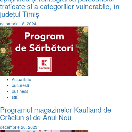
traficate și a categoriilor vulnerabile, în
județul Timiș
octombrie 18, 2024
Actualitate
bucuresti
business
stiri
Programul magazinelor Kaufland de
Crăciun și de Anul Nou
decembrie 20, 2023