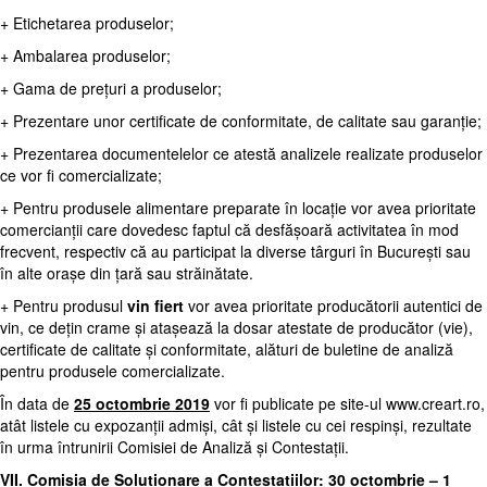
+ Etichetarea produselor;
+ Ambalarea produselor;
+ Gama de prețuri a produselor;
+ Prezentare unor certificate de conformitate, de calitate sau garanție;
+ Prezentarea documentelelor ce atestă analizele realizate produselor
ce vor fi comercializate;
+ Pentru produsele alimentare preparate în locație vor avea prioritate
comercianții care dovedesc faptul că desfășoară activitatea în mod
frecvent, respectiv că au participat la diverse târguri în București sau
în alte orașe din țară sau străinătate.
+ Pentru produsul
vin fiert
vor avea prioritate producătorii autentici de
vin, ce dețin crame și atașează la dosar atestate de producător (vie),
certificate de calitate și conformitate, alături de buletine de analiză
pentru produsele comercializate.
În data de
25 octombrie 2019
vor fi publicate pe site-ul
www.creart.ro
,
atât listele cu expozanții admiși, cât și listele cu cei respinși, rezultate
în urma întrunirii Comisiei de Analiză și Contestații.
VII. Comisia de Soluționare a Contestațiilor: 30 octombrie – 1