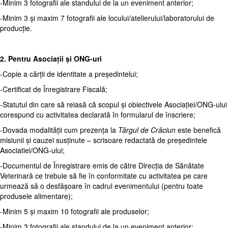
-Minim 3 fotografii ale standului de la un eveniment anterior;
-Minim 3 și maxim 7 fotografii ale locului/atelierului/laboratorului de
producție.
2. Pentru Asociații și ONG-uri
-Copie a cărții de identitate a președintelui;
-Certificat de Înregistrare Fiscală;
-Statutul din care să reiasă că scopul și obiectivele Asociației/ONG-ului
corespund cu activitatea declarată în formularul de înscriere;
-Dovada modalității cum prezența la
Târgul de Crăciun
este benefică
misiunii și cauzei susținute – scrisoare redactată de președintele
Asociatiei/ONG-ului;
-Documentul de Înregistrare emis de către Direcția de Sănătate
Veterinară ce trebuie să fie în conformitate cu activitatea pe care
urmează să o desfășoare în cadrul evenimentului (pentru toate
produsele alimentare);
-Minim 5 și maxim 10 fotografii ale produselor;
-Minim 3 fotografii ale standului de la un eveniment anterior;