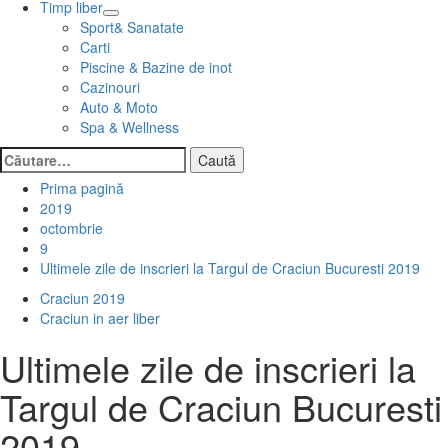
Timp liber
Sport& Sanatate
Carti
Piscine & Bazine de inot
Cazinouri
Auto & Moto
Spa & Wellness
Caută
după:
Prima pagină
2019
octombrie
9
Ultimele zile de inscrieri la Targul de Craciun Bucuresti 2019
Craciun 2019
Craciun in aer liber
Ultimele zile de inscrieri la
Targul de Craciun Bucuresti
2019