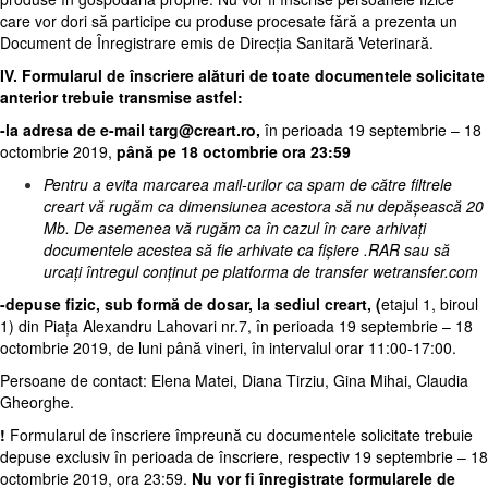
care vor dori să participe cu produse procesate fără a prezenta un
Document de Înregistrare emis de Direcția Sanitară Veterinară.
IV.
Formularul de înscriere alături de toate documentele solicitate
anterior trebuie transmise astfel:
-la adresa de e-mail
targ@creart.ro
,
în perioada 19 septembrie – 18
octombrie 2019,
până pe 18 octombrie ora 23:59
Pentru a evita marcarea mail-urilor ca spam de către filtrele
creart vă rugăm ca dimensiunea acestora să nu depășească 20
Mb. De asemenea vă rugăm ca în cazul în care arhivați
documentele acestea să fie arhivate ca fișiere .RAR sau să
urcați întregul conținut pe platforma de transfer wetransfer.com
-depuse fizic, sub formă de dosar, la sediul
creart,
(
etajul 1, biroul
1) din Piața Alexandru Lahovari nr.7, în perioada 19 septembrie – 18
octombrie 2019, de luni până vineri, în intervalul orar 11:00-17:00.
Persoane de contact: Elena Matei, Diana Tirziu, Gina Mihai, Claudia
Gheorghe.
!
Formularul de înscriere împreună cu documentele solicitate trebuie
depuse exclusiv în perioada de înscriere, respectiv 19 septembrie – 18
octombrie 2019, ora 23:59.
Nu vor fi înregistrate formularele de