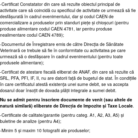
-Certificat Constatator din care să rezulte obiectul principal de
activitate care să coincidă cu specificul de activitate ce urmează să fie
desfășurată în cadrul evenimentului, dar și codul CAEN de
comercializare a produselor prin standuri piețe și chioșcuri (pentru
produse alimentare codul CAEN 4781, iar pentru produse
nealimentare codul CAEN 4789);
-Documentul de Înregistrare emis de către Direcția de Sănătate
Veterinară ce trebuie să fie în conformitate cu activitatea pe care
urmează să o desfășoare în cadrul evenimentului (pentru toate
produsele alimentare);
-Certificat de atestare fiscală eliberat de ANAF, din care să rezulte că
SRL, PFA, PFI, IF, II, nu are datorii față de bugetul de stat. În condițiile
în care certificatul atestă existența unei sume debit, se va accepta
dosarul doar însoțit de dovada plății integrale a sumei debit.
Nu se admit pentru înscriere documente de venit (sau altele de
natură similară) eliberate de Direcția de Impozite și Taxe Locale
.
-Certificate de calitate/garantie (pentru categ. A1, A2, A3, A5) și
buletine de analize (pentru A4);
-Minim 5 și maxim 10 fotografii ale produselor;