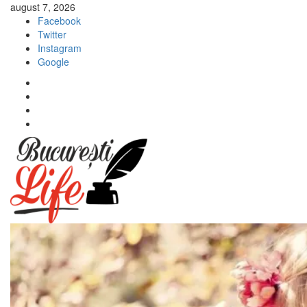
Sari
august 7, 2026
la
Facebook
conținut
Twitter
Instagram
Google
Facebook
Twitter
Instagram
Google